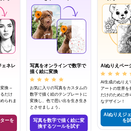
ジェネレ
写真をオンラインで数字で
AIぬりえペー
描く絵に変換
AI生成のぬりえ
変換 –
お気に入りの写真をカスタムの
アートの世界を発
するだけ
数字で描く絵のテンプレートに
だけのために作
始められま
変換し、色で思い出を生き生き
なデザイン！
とさせましょう。
AIぬりえジ
ターを
写真を数字で描く絵に変
を
換するツールを試す