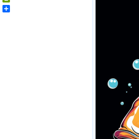
PrintFriendly
Share