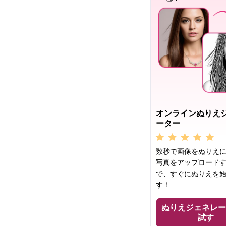
オンラインぬりえ
ーター
数秒で画像をぬりえに
写真をアップロード
で、すぐにぬりえを
す！
ぬりえジェネレー
試す