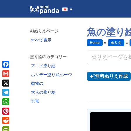
魚の塗り
AIぬりえページ
すべて表示
Home
ぬりえ
塗り絵のカテゴリー
アニメ塗り絵
Facebook
ホリデー塗り絵ページ
無料ぬりえ作成
Gmail
動物の
X
大人の塗り絵
Telegram
恐竜
WhatsApp
Pinterest
Reddit