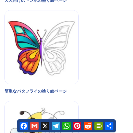
大人向けのトンボの塗り絵ページ
簡単なバタフライの塗り絵ページ
Facebook
Gmail
X
Telegram
WhatsApp
Pinterest
Reddit
PrintFriendly
Share