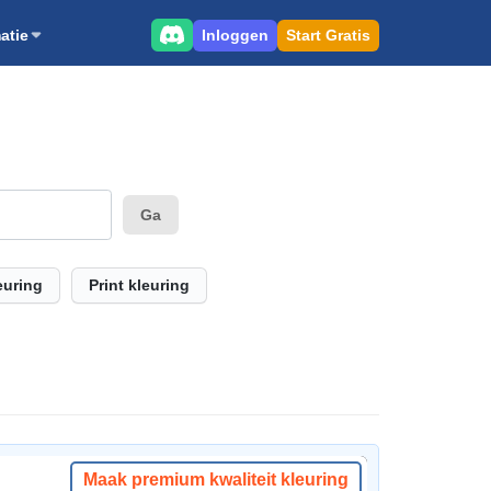
Inloggen
Start Gratis
atie
Ga
euring
Print kleuring
Maak premium kwaliteit kleuring