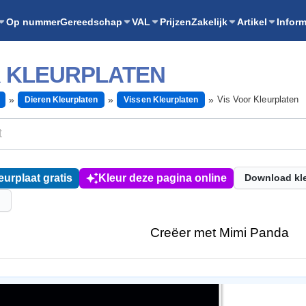
Op nummer
Gereedschap
VAL
Prijzen
Zakelijk
Artikel
Inform
R KLEURPLATEN
Vis Voor Kleurplaten
Dieren Kleurplaten
Vissen Kleurplaten
eurplaat gratis
Kleur deze pagina online
Download kl
l
Creëer met Mimi Panda