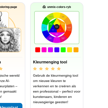
oloring-page
unmix-colors-ryb
n
Kleurmenging tool
ische wereld
Gebruik de kleurmenging tool
nze AI-
om nieuwe kleuren te
eurplaten –
verkennen en te creëren als
en gemaakt
een professional – perfect voor
u!
kunstenaars, kinderen en
nieuwsgierige geesten!
kleurplaat