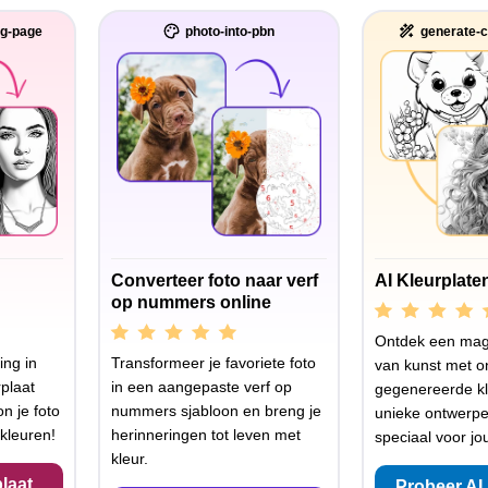
ng-page
photo-into-pbn
generate-c
Converteer foto naar verf
AI Kleurplate
op nummers online
Ontdek een mag
ing in
Transformeer je favoriete foto
van kunst met o
plaat
in een aangepaste verf op
gegenereerde kl
n je foto
nummers sjabloon en breng je
unieke ontwerp
kleuren!
herinneringen tot leven met
speciaal voor jo
kleur.
laat
Probeer AI 