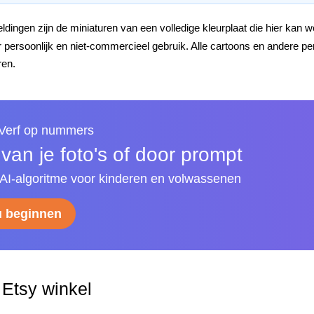
dingen zijn de miniaturen van een volledige kleurplaat die hier kan
oor persoonlijk en niet-commercieel gebruik. Alle cartoons en ander
ren.
 Verf op nummers
an je foto's of door prompt
I-algoritme voor kinderen en volwassenen
u beginnen
Etsy winkel