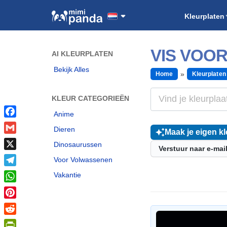
Kleurplaten
VIS VOO
AI KLEURPLATEN
Bekijk Alles
Home
Kleurplaten
KLEUR CATEGORIEËN
Anime
Facebook
Dieren
Maak je eigen kl
Gmail
Dinosaurussen
Verstuur naar e-mai
X
Voor Volwassenen
Telegram
Vakantie
WhatsApp
Pinterest
Reddit