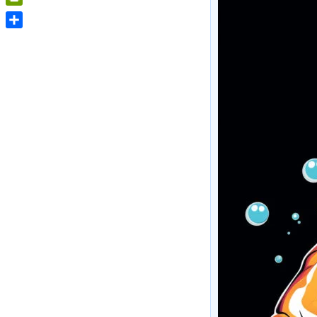
PrintFriendly
Share