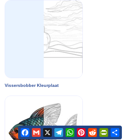
Vissersbobber Kleurplaat
Facebook
Gmail
X
Telegram
WhatsApp
Pinterest
Reddit
PrintFriendly
Share