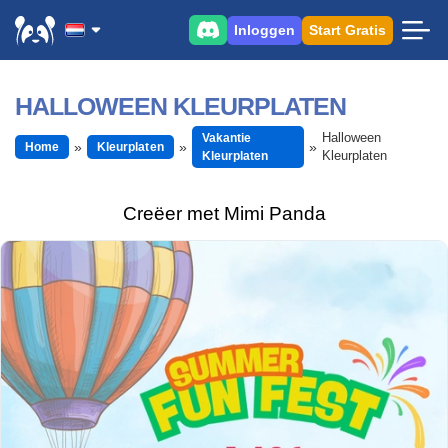
Inloggen
Start Gratis
HALLOWEEN KLEURPLATEN
Halloween
Vakantie
Home
Kleurplaten
Kleurplaten
Kleurplaten
Creëer met Mimi Panda