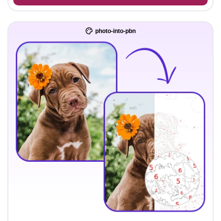
photo-into-pbn