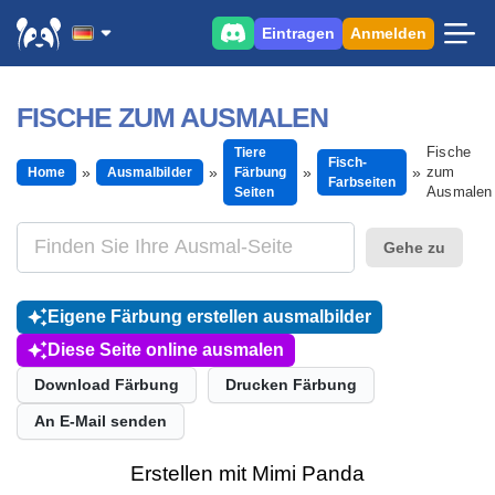
Eintragen
Anmelden
FISCHE ZUM AUSMALEN
Fische
Tiere
Fisch-
zum
Home
Ausmalbilder
Färbung
Farbseiten
Ausmalen
Seiten
Gehe zu
Eigene Färbung erstellen ausmalbilder
Diese Seite online ausmalen
Download Färbung
Drucken Färbung
An E-Mail senden
Erstellen mit Mimi Panda