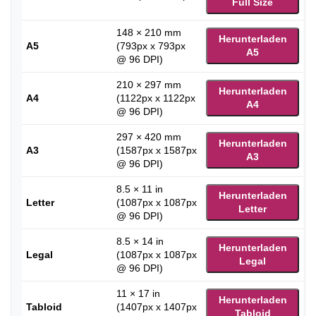
Full Size
148 × 210 mm
Herunterladen
A5
(793px x 793px
A5
@ 96 DPI)
210 × 297 mm
Herunterladen
A4
(1122px x 1122px
A4
@ 96 DPI)
297 × 420 mm
Herunterladen
A3
(1587px x 1587px
A3
@ 96 DPI)
8.5 × 11 in
Herunterladen
Letter
(1087px x 1087px
Letter
@ 96 DPI)
8.5 × 14 in
Herunterladen
Legal
(1087px x 1087px
Legal
@ 96 DPI)
11 × 17 in
Herunterladen
Tabloid
(1407px x 1407px
Tabloid