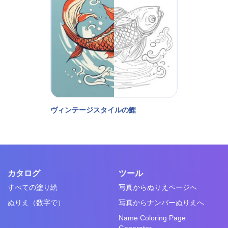
ヴィンテージスタイルの鯉
カタログ
ツール
すべての塗り絵
写真からぬりえページへ
ぬりえ（数字で）
写真からナンバーぬりえへ
Name Coloring Page
Generator