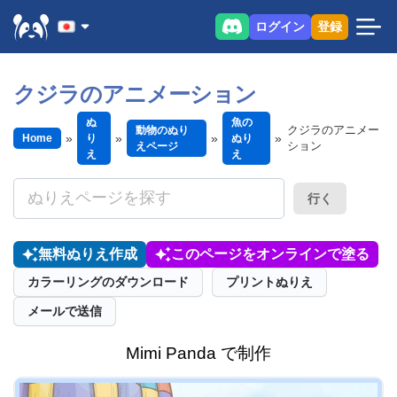
ログイン
登録
クジラのアニメーション
ぬ
魚の
クジラのアニメー
動物のぬり
Home
り
ぬり
ション
えページ
え
え
行く
無料ぬりえ作成
このページをオンラインで塗る
カラーリングのダウンロード
プリントぬりえ
メールで送信
Mimi Panda で制作