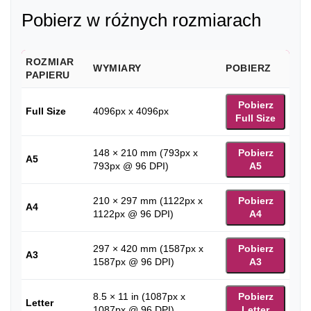
Pobierz w różnych rozmiarach
ROZMIAR
WYMIARY
POBIERZ
PAPIERU
Pobierz
Full Size
4096px x 4096px
Full Size
148 × 210 mm (793px x
Pobierz
A5
793px @ 96 DPI)
A5
210 × 297 mm (1122px x
Pobierz
A4
1122px @ 96 DPI)
A4
297 × 420 mm (1587px x
Pobierz
A3
1587px @ 96 DPI)
A3
8.5 × 11 in (1087px x
Pobierz
Letter
1087px @ 96 DPI)
Letter