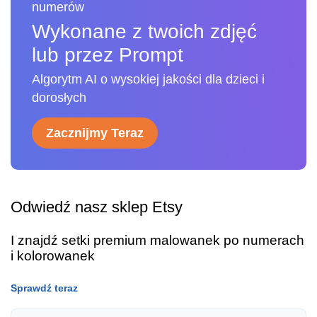
numerów
Wykonane z twoich zdjęć
lub przez Prompt
Algorytm AI o wysokiej jakości dla dzieci i
dorosłych
Zacznijmy Teraz
Odwiedź nasz sklep Etsy
I znajdź setki premium malowanek po numerach
i kolorowanek
Sprawdź teraz