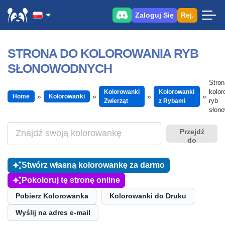
Zaloguj Się
Rej.
STRONA DO KOLOROWANIA RYB
SŁONOWODNYCH
Stron
kolor
Kolorowanki
Kolorowanki
Home
Kolorowanki
ryb
Zwierząt
z Rybami
słon
Przejdź
do
Stwórz własną kolorowankę za darmo
Pokoloruj tę stronę online
Pobierz Kolorowanka
Kolorowanki do Druku
Wyślij na adres e-mail