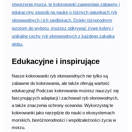
stworzenia morza, te kolorowanki zapewniają zabawny i
edukacyjny sposób na naukę o różnych gatunkach ryb
słonowodnych i ich siedliskach. Dzięki różnorodnym
wzorom do wyboru, możesz odkrywać żywe kolory i
unikalne cechy ryb słonowodnych z każdego zakątka
globu.
Edukacyjne i inspirujące
Nasze kolorowanki ryb słonowodnych nie tylko są
zabawne do kolorowania, ale także oferują wartość
edukacyjną! Podczas kolorowania możesz nauczyć się
fascynujących adaptacji i zachowań ryb słonowodnych,
a także znaczenia ochrony oceanów. Wykorzystaj te
kolorowanki jako narzędzie do nauki o ekosystemach
morskich, bioróżnorodności i współzależności życia w
morzu.