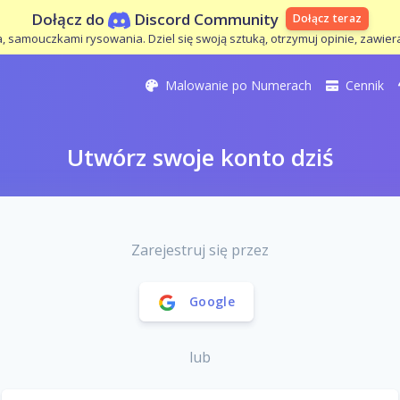
Dołącz do
Discord Community
Dołącz teraz
 samouczkami rysowania. Dziel się swoją sztuką, otrzymuj opinie, zawiera
Malowanie po Numerach
Cennik
Utwórz swoje konto dziś
Zarejestruj się przez
Google
lub