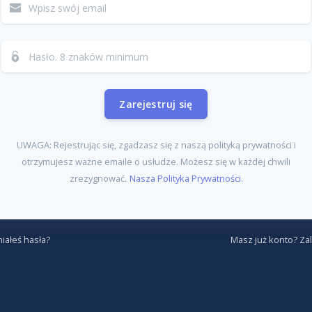
Zarejestruj się
UWAGA: Rejestrując się, zgadzasz się z naszą polityką prywatności i
otrzymujesz ważne emaile o usłudze. Możesz się w każdej chwili
zrezygnować.
Nasza Polityka Prywatności.
ałeś hasła?
Masz już konto? Zal