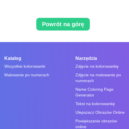
Powrót na górę
Katalog
Narzędzia
Wszystkie kolorowanki
Zdjęcie na kolorowankę
Malowanie po numerach
Zdjęcie na malowanie po
numerach
Name Coloring Page
Generator
Tekst na kolorowankę
Ulepszacz Obrazów Online
Powiększanie obrazów
online