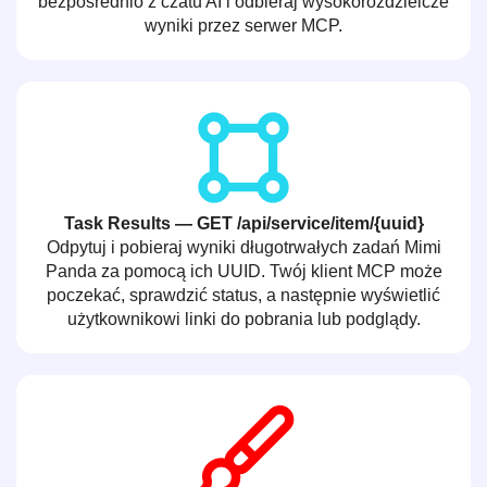
bezpośrednio z czatu AI i odbieraj wysokorozdzielcze
wyniki przez serwer MCP.
Task Results — GET /api/service/item/{uuid}
Odpytuj i pobieraj wyniki długotrwałych zadań Mimi
Panda za pomocą ich UUID. Twój klient MCP może
poczekać, sprawdzić status, a następnie wyświetlić
użytkownikowi linki do pobrania lub podglądy.