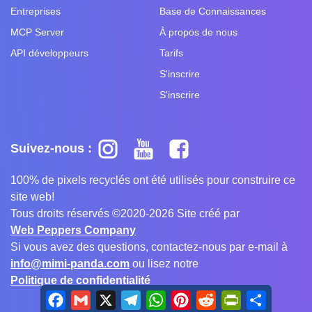
Entreprises
Base de Connaissances
MCP Server
À propos de nous
API développeurs
Tarifs
S'inscrire
S'inscrire
Suivez-nous :
100% de pixels recyclés ont été utilisés pour construire ce
site web!
Tous droits réservés ©2020-2026 Site créé par
Web Peppers Company
Si vous avez des questions, contactez-nous par e-mail à
info@mimi-panda.com
ou lisez notre
Politique de confidentialité
Facebook
Gmail
X
Telegram
WhatsApp
Pinterest
Reddit
PrintFriendly
Share