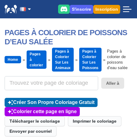
S'inscrire
Inscription
PAGES À COLORIER DE POISSONS
D’EAU SALÉE
Pages à
Pages à
Pages à
Pages
colorier de
Colorier
Colorier
Home
à
poissons
Sur Les
Sur Les
colorier
d’eau salée
Animaux
Poissons
Aller à
Créer Son Propre Coloriage Gratuit
Colorier cette page en ligne
Télécharger le coloriage
Imprimer le coloriage
Envoyer par courriel