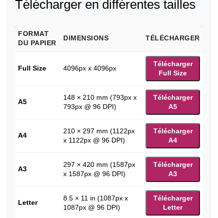
Télécharger en différentes tailles
FORMAT
DIMENSIONS
TÉLÉCHARGER
DU PAPIER
Télécharger
Full Size
4096px x 4096px
Full Size
148 × 210 mm (793px x
Télécharger
A5
793px @ 96 DPI)
A5
210 × 297 mm (1122px
Télécharger
A4
x 1122px @ 96 DPI)
A4
297 × 420 mm (1587px
Télécharger
A3
x 1587px @ 96 DPI)
A3
8.5 × 11 in (1087px x
Télécharger
Letter
1087px @ 96 DPI)
Letter