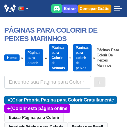
Entrar
Começar Grátis
PÁGINAS PARA COLORIR DE
PEIXES MARINHOS
Páginas
Páginas
Páginas Para
Páginas
para
para
Colorir De
Home
para
Colorir
colorir
Peixes
colorir
de
de
Marinhos
Animais
peixes
Ir
Criar Própria Página para Colorir Gratuitamente
Colorir esta página online
Baixar Página para Colorir
Imprimir Página para Colorir
Enviar por Email