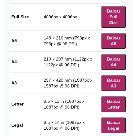
Baixar
Full Size
4096px x 4096px
Full
Size
148 × 210 mm (793px x
Baixar
A5
793px @ 96 DPI)
A5
210 × 297 mm (1122px x
Baixar
A4
1122px @ 96 DPI)
A4
297 × 420 mm (1587px x
Baixar
A3
1587px @ 96 DPI)
A3
8.5 × 11 in (1087px x
Baixar
Letter
1087px @ 96 DPI)
Letter
8.5 × 14 in (1087px x
Baixar
Legal
1087px @ 96 DPI)
Legal