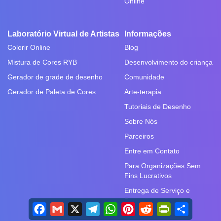
Online
Laboratório Virtual de Artistas
Informações
Colorir Online
Blog
Mistura de Cores RYB
Desenvolvimento do criança
Gerador de grade de desenho
Comunidade
Gerador de Paleta de Cores
Arte-terapia
Tutoriais de Desenho
Sobre Nós
Parceiros
Entre em Contato
Para Organizações Sem
Fins Lucrativos
Entrega de Serviço e
Pagamento
Facebook
Gmail
X
Telegram
WhatsApp
Pinterest
Reddit
PrintFriendly
Share