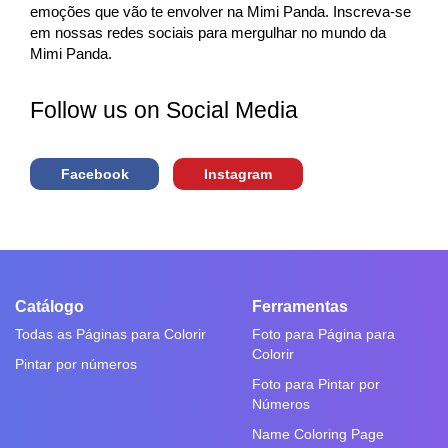
emoções que vão te envolver na Mimi Panda. Inscreva-se
em nossas redes sociais para mergulhar no mundo da
Mimi Panda.
Follow us on Social Media
Facebook
Instagram
Catálogo
Ferramentas
Todas as Páginas para Colorir
Foto para Página para
Colorir
Pintar por números
Foto para Pintar por
Números
Name Coloring Page