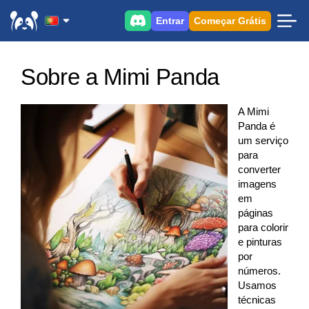
Entrar
Começar Grátis
Sobre a Mimi Panda
A Mimi
Panda é
um serviço
para
converter
imagens
em
páginas
para colorir
e pinturas
por
números.
Usamos
técnicas