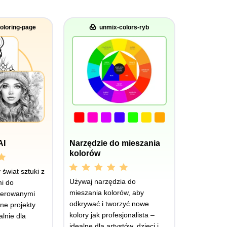
oloring-page
unmix-colors-ryb
AI
Narzędzie do mieszania
kolorów
świat sztuki z
Używaj narzędzia do
i do
mieszania kolorów, aby
nerowanymi
odkrywać i tworzyć nowe
lne projekty
kolory jak profesjonalista –
lnie dla
idealne dla artystów, dzieci i