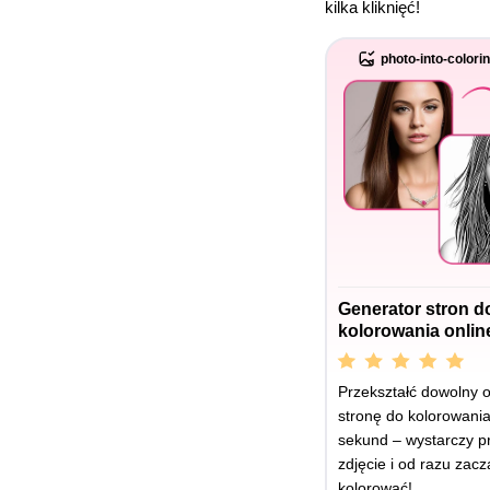
kilka kliknięć!
photo-into-colori
Generator stron d
kolorowania onlin
Przekształć dowolny 
stronę do kolorowania
sekund – wystarczy p
zdjęcie i od razu zacz
kolorować!