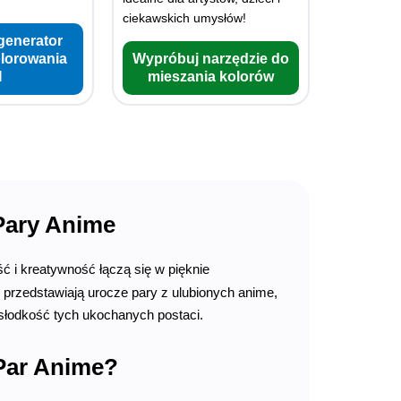
ciekawskich umysłów!
generator
olorowania
Wypróbuj narzędzie do
I
mieszania kolorów
Pary Anime
ść i kreatywność łączą się w pięknie
 przedstawiają urocze pary z ulubionych anime,
słodkość tych ukochanych postaci.
Par Anime?