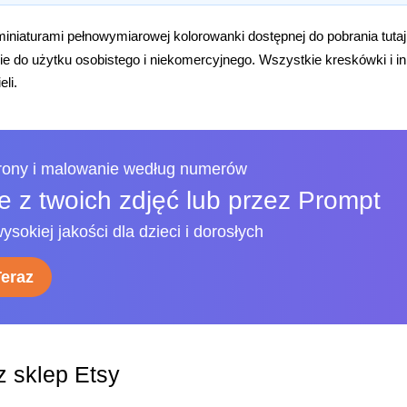
iniaturami pełnowymiarowej kolorowanki dostępnej do pobrania tuta
e do użytku osobistego i niekomercyjnego. Wszystkie kreskówki i i
eli.
trony i malowanie według numerów
 z twoich zdjęć lub przez Prompt
ysokiej jakości dla dzieci i dorosłych
Teraz
 sklep Etsy