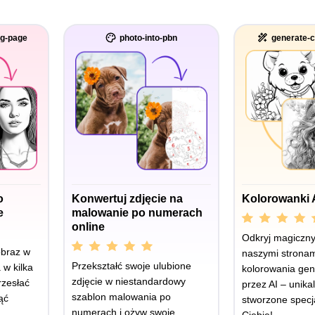
ng-page
photo-into-pbn
generate-c
o
Konwertuj zdjęcie na
Kolorowanki 
e
malowanie po numerach
online
Odkryj magiczny 
obraz w
naszymi stronam
Przekształć swoje ulubione
 w kilka
kolorowania ge
zdjęcie w niestandardowy
rzesłać
przez AI – unika
szablon malowania po
ąć
stworzone specja
numerach i ożyw swoje
Ciebie!