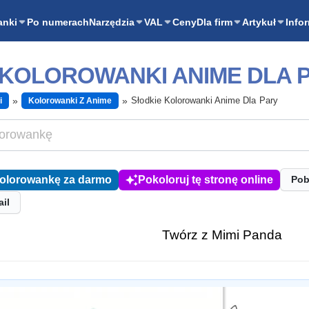
anki
Po numerach
Narzędzia
VAL
Ceny
Dla firm
Artykuł
Info
 KOLOROWANKI ANIME DLA 
Słodkie Kolorowanki Anime Dla Pary
i
Kolorowanki Z Anime
kolorowankę za darmo
Pokoloruj tę stronę online
Pob
ail
Twórz z Mimi Panda