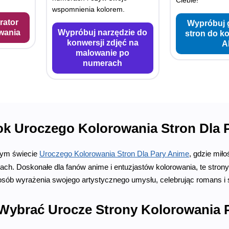
wspomnienia kolorem.
rator
Wypróbuj 
wania
Wypróbuj narzędzie do
stron do k
konwersji zdjęć na
A
malowanie po
numerach
ok Uroczego Kolorowania Stron Dla 
zym świecie
Uroczego Kolorowania Stron Dla Pary Anime
, gdzie miło
ach. Doskonałe dla fanów anime i entuzjastów kolorowania, te strony
osób wyrażenia swojego artystycznego umysłu, celebrując romans i 
Wybrać Urocze Strony Kolorowania 