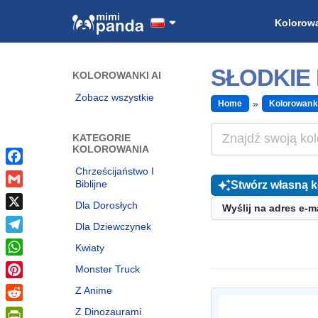
Kolorow
SŁODKIE
KOLOROWANKI AI
Zobacz wszystkie
Home
Kolorowank
KATEGORIE
KOLOROWANIA
Chrześcijaństwo I
Facebook
Biblijne
Stwórz własną 
Gmail
Dla Dorosłych
Wyślij na adres e-m
X
Dla Dziewczynek
Telegram
Kwiaty
WhatsApp
Monster Truck
Pinterest
Z Anime
Reddit
Z Dinozaurami