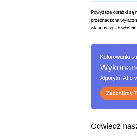
Powyższe obrazki są m
przeznaczona wyłączni
własnością ich właścici
Kolorowanki s
Wykonane
Algorytm AI o w
Zacznijmy 
Odwiedź nasz