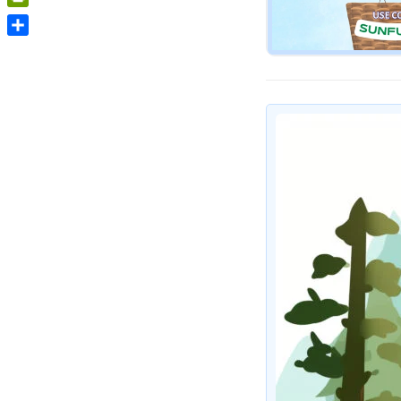
PrintFriendly
Share