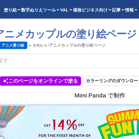
塗り絵
数字ぬりえ
ツール
VAL
価格
ビジネス向け
記事
情報
アニメカップルの塗り絵ページ
かわいいアニメカップルの塗り絵ページ
アニメ塗り絵
このページをオンラインで塗る
カラーリングのダウンロー
Mimi Panda で制作