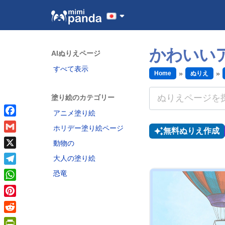
かわいい
AIぬりえページ
すべて表示
Home
ぬりえ
塗り絵のカテゴリー
アニメ塗り絵
Facebook
ホリデー塗り絵ページ
無料ぬりえ作成
Gmail
動物の
X
大人の塗り絵
Telegram
恐竜
WhatsApp
Pinterest
Reddit