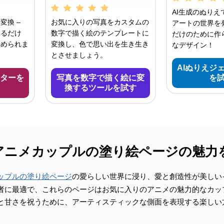
AI生成のぬりえ
変換 –
お気に入りの写真をカスタムの
アートの世界を発
するだけ
数字で描く絵のテンプレートに
だけのために作
始められま
変換し、色で思い出を生き生き
なデザイン！
とさせましょう。
AIぬりえジ
ターを
写真を数字で描く絵に変
を
換するツールを試す
アニメカップルの塗り絵ページの魅力
ップルの塗り絵ページ
の愛らしい世界に浸り、愛と創造性が美しい
者に最適で、これらのページはお気に入りのアニメの魅力的なカッ
と甘さを祝うために、アーティスティックな側面を表現する楽しい