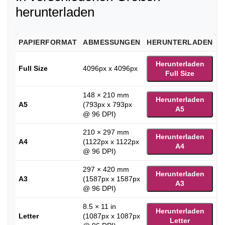
herunterladen
PAPIERFORMAT
ABMESSUNGEN
HERUNTERLADEN
Herunterladen
Full Size
4096px x 4096px
Full Size
148 × 210 mm
Herunterladen
A5
(793px x 793px
A5
@ 96 DPI)
210 × 297 mm
Herunterladen
A4
(1122px x 1122px
A4
@ 96 DPI)
297 × 420 mm
Herunterladen
A3
(1587px x 1587px
A3
@ 96 DPI)
8.5 × 11 in
Herunterladen
Letter
(1087px x 1087px
Letter