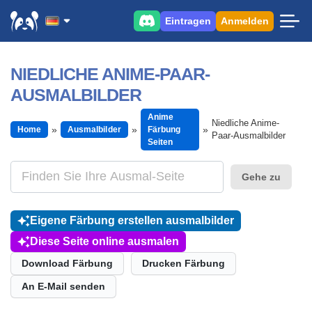
Eintragen
Anmelden
NIEDLICHE ANIME-PAAR-
AUSMALBILDER
Anime
Niedliche Anime-
Home
Ausmalbilder
Färbung
Paar-Ausmalbilder
Seiten
Gehe zu
Eigene Färbung erstellen ausmalbilder
Diese Seite online ausmalen
Download Färbung
Drucken Färbung
An E-Mail senden