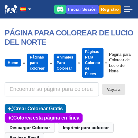
Iniciar Sesión
Registro
PÁGINA PARA COLOREAR DE LUCIO
DEL NORTE
Páginas
Página para
Páginas
Animales
Para
Colorear de
Home
para
Para
Colorear
Lucio del
colorear
Colorear
de
Norte
Peces
Vaya a
Crear Colorear Gratis
Colorea esta página en línea
Descargar Colorear
Imprimir para colorear
Enviar a Email