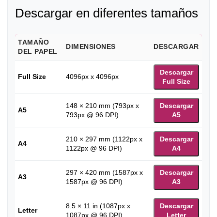
Descargar en diferentes tamaños
TAMAÑO
DIMENSIONES
DESCARGAR
DEL PAPEL
Descargar
Full Size
4096px x 4096px
Full Size
148 × 210 mm (793px x
Descargar
A5
793px @ 96 DPI)
A5
210 × 297 mm (1122px x
Descargar
A4
1122px @ 96 DPI)
A4
297 × 420 mm (1587px x
Descargar
A3
1587px @ 96 DPI)
A3
8.5 × 11 in (1087px x
Descargar
Letter
1087px @ 96 DPI)
Letter