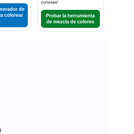
curiosas!
enerador de
a colorear
Probar la herramienta
A
de mezcla de colores
a