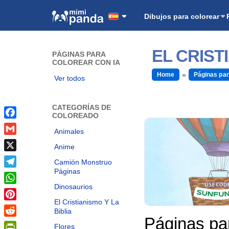
Dibujos para colorear
EL CRIST
PÁGINAS PARA
COLOREAR CON IA
Home
Páginas par
Ver todos
CATEGORÍAS DE
COLOREADO
Facebook
Animales
Gmail
Anime
X
Camión Monstruo
Páginas
Telegram
Dinosaurios
WhatsApp
El Cristianismo Y La
Pinterest
Biblia
Páginas pa
Reddit
Flores