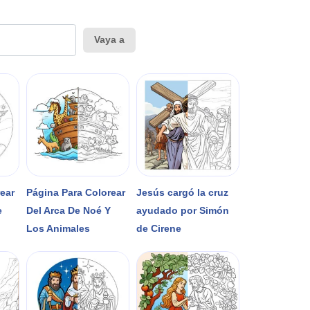
Vaya a
rear
Página Para Colorear
Jesús cargó la cruz
e
Del Arca De Noé Y
ayudado por Simón
Los Animales
de Cirene