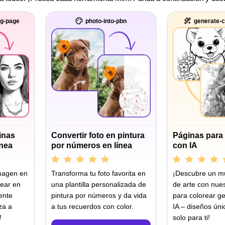
ng-page
photo-into-pbn
generate-c
inas
Convertir foto en pintura
Páginas para 
ínea
por números en línea
con IA
imagen en
Transforma tu foto favorita en
¡Descubre un m
rear en
una plantilla personalizada de
de arte con nue
ente
pintura por números y da vida
para colorear g
za a
a tus recuerdos con color.
IA – diseños ún
!
solo para ti!