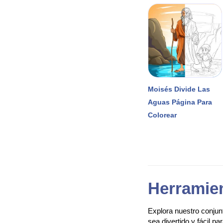
Moisés Divide Las
Aguas Página Para
Colorear
Herramien
Explora nuestro conjunt
sea divertido y fácil p