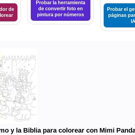
Probar la herramienta
de convertir foto en
dor de
Probar el g
pintura por números
lorear
páginas par
I
smo y la Biblia para colorear con Mimi Pand