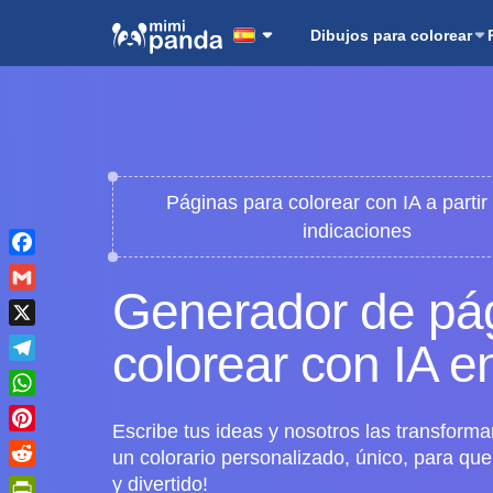
Dibujos para colorear
Páginas para colorear con IA a partir
indicaciones
Facebook
Generador de pá
Gmail
X
colorear con IA e
Telegram
WhatsApp
Escribe tus ideas y nosotros las transform
Pinterest
un colorario personalizado, único, para que 
Reddit
y divertido!