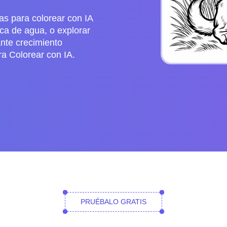
s para colorear con IA
ca de agua, o explorar
nte crecimiento
a Colorear con IA.
PRUÉBALO GRATIS