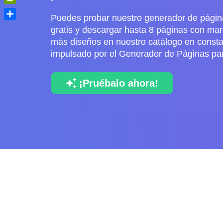
PrintFriendly
Puedes probar nuestro generador de página
Share
gratis y descargar hasta 8 páginas con mar
más diseños en nuestro catálogo en consta
impulsado por el Generador de Páginas par
¡Pruébalo ahora!