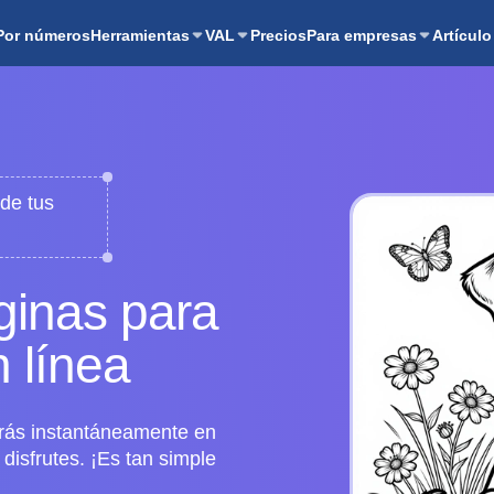
Por números
Herramientas
VAL
Precios
Para empresas
Artículo
 de tus
ginas para
n línea
arás instantáneamente en
disfrutes. ¡Es tan simple