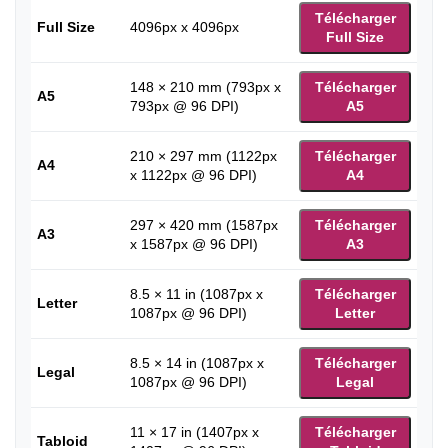
Télécharger
Full Size
4096px x 4096px
Full Size
148 × 210 mm (793px x
Télécharger
A5
793px @ 96 DPI)
A5
210 × 297 mm (1122px
Télécharger
A4
x 1122px @ 96 DPI)
A4
297 × 420 mm (1587px
Télécharger
A3
x 1587px @ 96 DPI)
A3
8.5 × 11 in (1087px x
Télécharger
Letter
1087px @ 96 DPI)
Letter
8.5 × 14 in (1087px x
Télécharger
Legal
1087px @ 96 DPI)
Legal
11 × 17 in (1407px x
Télécharger
Tabloid