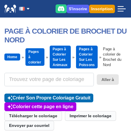
S'inscrire
Inscription
PAGE À COLORIER DE BROCHET DU
NORD
Page à
Pages à
Pages à
Pages
colorier de
Colorier
Colorier
Home
à
Brochet du
Sur Les
Sur Les
colorier
Nord
Animaux
Poissons
Aller à
Créer Son Propre Coloriage Gratuit
Colorier cette page en ligne
Télécharger le coloriage
Imprimer le coloriage
Envoyer par courriel