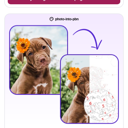
photo-into-pbn