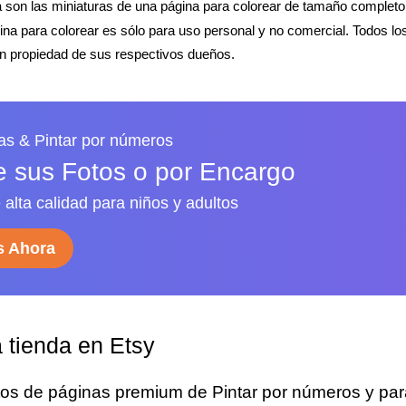
 son las miniaturas de una página para colorear de tamaño completo
gina para colorear es sólo para uso personal y no comercial. Todos l
 propiedad de sus respectivos dueños.
as & Pintar por números
de sus Fotos o por Encargo
 alta calidad para niños y adultos
 Ahora
a tienda en Etsy
tos de páginas premium de Pintar por números y par