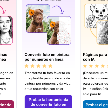
inas
Convertir foto en pintura
Páginas para 
ínea
por números en línea
con IA
imagen en
Transforma tu foto favorita en
¡Descubre un m
rear en
una plantilla personalizada de
de arte con nue
ente
pintura por números y da vida
para colorear g
za a
a tus recuerdos con color.
IA – diseños ún
!
solo para ti!
Probar la herramienta
de convertir foto en
dor de
Probar el g