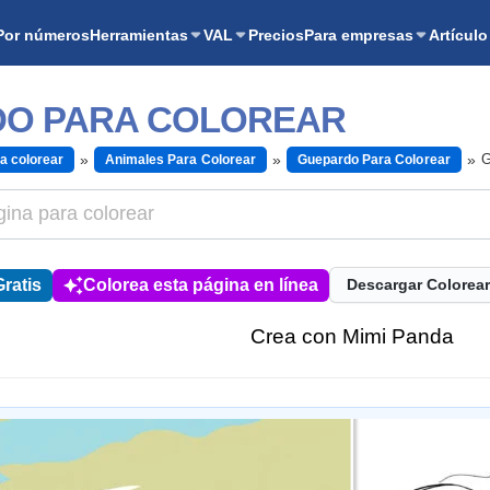
Por números
Herramientas
VAL
Precios
Para empresas
Artículo
O PARA COLOREAR
G
a colorear
Animales Para Colorear
Guepardo Para Colorear
ratis
Colorea esta página en línea
Descargar Colorear
Crea con Mimi Panda