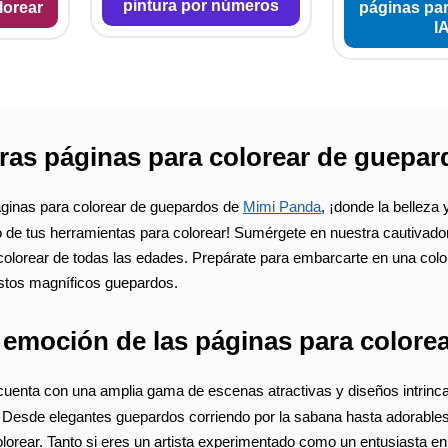
pintura por números
lorear
páginas par
I
as páginas para colorear de guepardo
áginas para colorear de guepardos de
Mimi Panda
, ¡donde la belleza
o de tus herramientas para colorear! Sumérgete en nuestra cautivad
colorear de todas las edades. Prepárate para embarcarte en una colo
 estos magníficos guepardos.
a emoción de las páginas para colore
uenta con una amplia gama de escenas atractivas y diseños intrinca
 Desde elegantes guepardos corriendo por la sabana hasta adorables 
lorear. Tanto si eres un artista experimentado como un entusiasta en