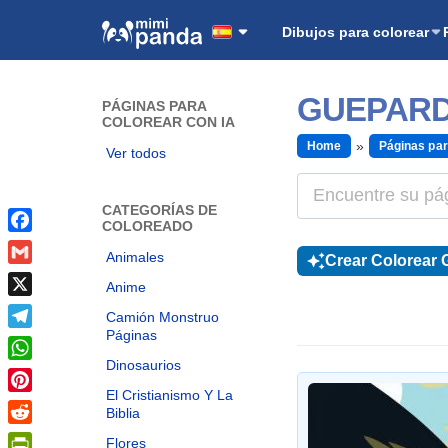
Dibujos para colorear
GUEPARD
PÁGINAS PARA
COLOREAR CON IA
Home
Páginas par
Ver todos
CATEGORÍAS DE
COLOREADO
Facebook
Animales
Crear Colorear G
Gmail
Anime
X
Camión Monstruo
Páginas
Telegram
Dinosaurios
WhatsApp
El Cristianismo Y La
Pinterest
Biblia
Reddit
Flores