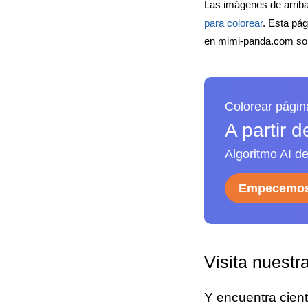
Las imágenes de arriba
para colorear
. Esta pá
en mimi-panda.com son
Colorear págin
A partir 
Algoritmo AI de
Empecemos
Visita nuestr
Y encuentra cien