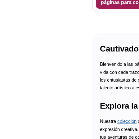
páginas para co
Cautivador
Bienvenido a las p
vida con cada traz
los entusiastas de 
talento artístico a
Explora l
Nuestra
colección
c
expresión creativa.
tus aventuras de co