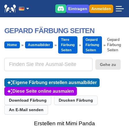
Eintragen
Anmelden
GEPARD FÄRBUNG SEITEN
Gepard
Tiere
Gepard
Färbung
Home
Ausmalbilder
Färbung
Färbung
Seiten
Seiten
Seiten
Gehe zu
Eigene Färbung erstellen ausmalbilder
Diese Seite online ausmalen
Download Färbung
Drucken Färbung
An E-Mail senden
Erstellen mit Mimi Panda