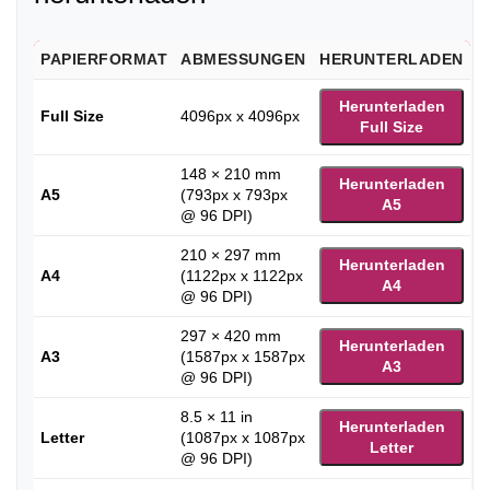
PAPIERFORMAT
ABMESSUNGEN
HERUNTERLADEN
Herunterladen
Full Size
4096px x 4096px
Full Size
148 × 210 mm
Herunterladen
A5
(793px x 793px
A5
@ 96 DPI)
210 × 297 mm
Herunterladen
A4
(1122px x 1122px
A4
@ 96 DPI)
297 × 420 mm
Herunterladen
A3
(1587px x 1587px
A3
@ 96 DPI)
8.5 × 11 in
Herunterladen
Letter
(1087px x 1087px
Letter
@ 96 DPI)