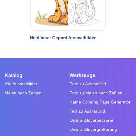
Niedlicher Gepard Ausmalbilder
Katalog
Werkzeuge
Alle Ausmalbilder
Foto zu Ausmalbild
Malen nach Zahlen
Foto zu Malen nach Zahlen
Name Coloring Page Generator
Text zu Ausmalbild
Online-Bildverbesserer
Online-Bildvergrößerung