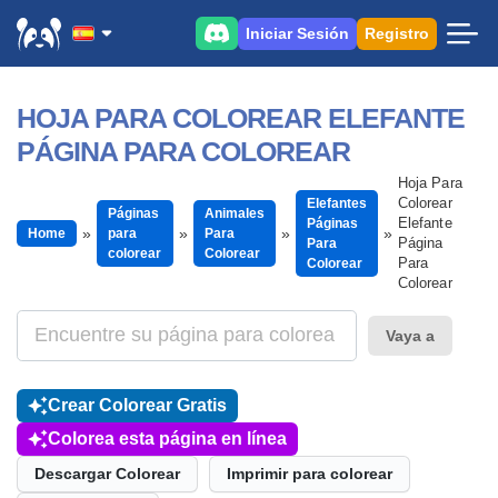
Iniciar Sesión
Registro
HOJA PARA COLOREAR ELEFANTE
PÁGINA PARA COLOREAR
Hoja Para
Colorear
Elefantes
Páginas
Animales
Elefante
Páginas
Home
para
Para
Página
Para
colorear
Colorear
Para
Colorear
Colorear
Vaya a
Crear Colorear Gratis
Colorea esta página en línea
Descargar Colorear
Imprimir para colorear