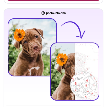
photo-into-pbn