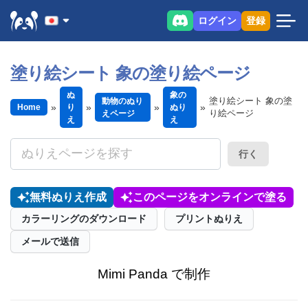
ログイン
登録
塗り絵シート 象の塗り絵ページ
ぬ
象の
塗り絵シート 象の塗
動物のぬり
Home
り
ぬり
り絵ページ
えページ
え
え
行く
無料ぬりえ作成
このページをオンラインで塗る
カラーリングのダウンロード
プリントぬりえ
メールで送信
Mimi Panda で制作