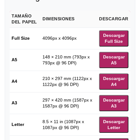
TAMAÑO
DIMENSIONES
DESCARGAR
DEL PAPEL
Descargar
Full Size
4096px x 4096px
Full Size
148 × 210 mm (793px x
Descargar
A5
793px @ 96 DPI)
A5
210 × 297 mm (1122px x
Descargar
A4
1122px @ 96 DPI)
A4
297 × 420 mm (1587px x
Descargar
A3
1587px @ 96 DPI)
A3
8.5 × 11 in (1087px x
Descargar
Letter
1087px @ 96 DPI)
Letter