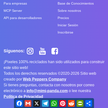
Para empresas
Base de Conocimientos
MCP Server
Sobre nosotros
API para desarrolladores
Precios
Iniciar Sesión
Inscribirse
Síguenos:
¡Pixeles 100% reciclados han sido utilizados para construir
este sitio web!
Todos los derechos reservados ©2020-2026 Sitio web
creado por
Web Peppers Company
Si tienes preguntas, contacta con nosotros por correo
electrónico a
info@mimi-panda.com
o lee nuestra
Política de Privacidad
Facebook
Gmail
X
Telegram
WhatsApp
Pinterest
Reddit
PrintFriendly
Share