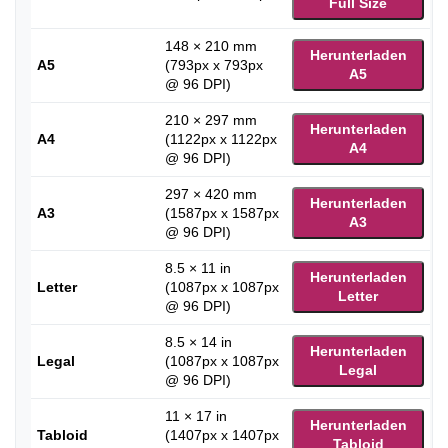
Full Size
148 × 210 mm
Herunterladen
A5
(793px x 793px
A5
@ 96 DPI)
210 × 297 mm
Herunterladen
A4
(1122px x 1122px
A4
@ 96 DPI)
297 × 420 mm
Herunterladen
A3
(1587px x 1587px
A3
@ 96 DPI)
8.5 × 11 in
Herunterladen
Letter
(1087px x 1087px
Letter
@ 96 DPI)
8.5 × 14 in
Herunterladen
Legal
(1087px x 1087px
Legal
@ 96 DPI)
11 × 17 in
Herunterladen
Tabloid
(1407px x 1407px
Tabloid