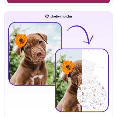
photo-into-pbn