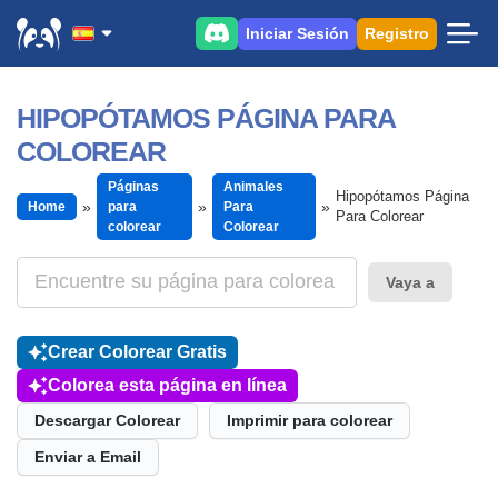
Iniciar Sesión
Registro
HIPOPÓTAMOS PÁGINA PARA
COLOREAR
Páginas
Animales
Hipopótamos Página
Home
para
Para
Para Colorear
colorear
Colorear
Vaya a
Crear Colorear Gratis
Colorea esta página en línea
Descargar Colorear
Imprimir para colorear
Enviar a Email