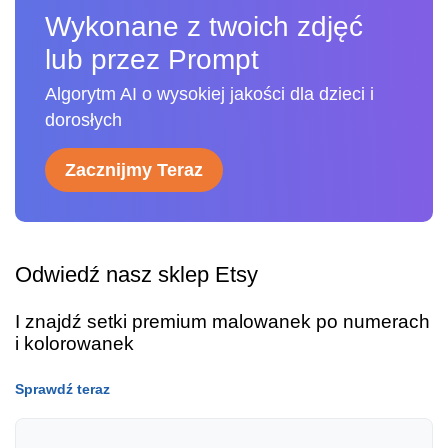
Wykonane z twoich zdjęć
lub przez Prompt
Algorytm AI o wysokiej jakości dla dzieci i
dorosłych
Zacznijmy Teraz
Odwiedź nasz sklep Etsy
I znajdź setki premium malowanek po numerach
i kolorowanek
Sprawdź teraz