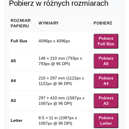
Pobierz w różnych rozmiarach
ROZMIAR
WYMIARY
POBIERZ
PAPIERU
Pobierz
Full Size
4096px x 4096px
Full Size
148 × 210 mm (793px x
Pobierz
A5
793px @ 96 DPI)
A5
210 × 297 mm (1122px x
Pobierz
A4
1122px @ 96 DPI)
A4
297 × 420 mm (1587px x
Pobierz
A3
1587px @ 96 DPI)
A3
8.5 × 11 in (1087px x
Pobierz
Letter
1087px @ 96 DPI)
Letter