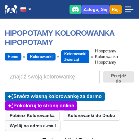
Zaloguj Się
Rej.
HIPOPOTAMY KOLOROWANKA
HIPOPOTAMY
Hipopotamy
Kolorowanki
Kolorowanka
Home
Kolorowanki
Zwierząt
Hipopotamy
Przejdź
do
Stwórz własną kolorowankę za darmo
Pokoloruj tę stronę online
Pobierz Kolorowanka
Kolorowanki do Druku
Wyślij na adres e-mail