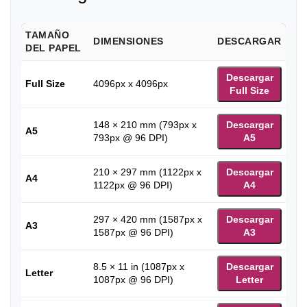
TAMAÑO
DIMENSIONES
DESCARGAR
DEL PAPEL
Descargar
Full Size
4096px x 4096px
Full Size
148 × 210 mm (793px x
Descargar
A5
793px @ 96 DPI)
A5
210 × 297 mm (1122px x
Descargar
A4
1122px @ 96 DPI)
A4
297 × 420 mm (1587px x
Descargar
A3
1587px @ 96 DPI)
A3
8.5 × 11 in (1087px x
Descargar
Letter
1087px @ 96 DPI)
Letter