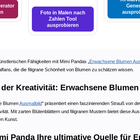
erator
Gener
en
auspro
Foto in Malen nach
Zahlen Tool
ausprobieren
künstlerischen Fähigkeiten mit Mimi Pandas „
Erwachsene Blumen Aus
ans, die die filigrane Schönheit von Blumen zu schätzen wissen.
 der Kreativität: Erwachsene Blumen
e Blumen
Ausmalbild
“ präsentiert einen faszinierenden Strauß von det
vität. Mit zarten Blütenblättern und filigranen Mustern bietet diese Au
en Kunst.
i Panda Ihre ultimative Quelle für