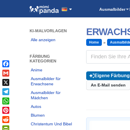
Ausmalbilder
ERWACH
KI-MALVORLAGEN
Alle anzeigen
Home
Ausmalbild
FÄRBUNG
KATEGORIEN
Anime
Facebook
Eigene Färbung 
Ausmalbilder für
Gmail
Erwachsene
An E-Mail senden
X
Ausmalbilder für
Mädchen
Telegram
Autos
WhatsApp
Blumen
Pinterest
Christentum Und Bibel
Reddit