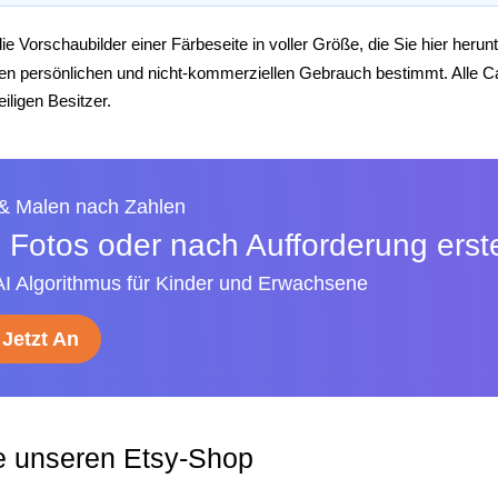
die Vorschaubilder einer Färbeseite in voller Größe, die Sie hier her
 den persönlichen und nicht-kommerziellen Gebrauch bestimmt. Alle 
iligen Besitzer.
 & Malen nach Zahlen
 Fotos oder nach Aufforderung erste
AI Algorithmus für Kinder und Erwachsene
Jetzt An
e unseren Etsy-Shop