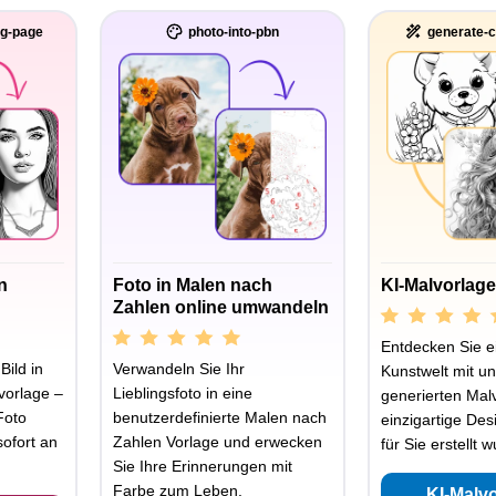
ng-page
photo-into-pbn
generate-c
n
Foto in Malen nach
KI-Malvorlag
Zahlen online umwandeln
Entdecken Sie e
Bild in
Verwandeln Sie Ihr
Kunstwelt mit un
vorlage –
Lieblingsfoto in eine
generierten Mal
Foto
benutzerdefinierte Malen nach
einzigartige Des
ofort an
Zahlen Vorlage und erwecken
für Sie erstellt 
Sie Ihre Erinnerungen mit
Farbe zum Leben.
KI-Malv