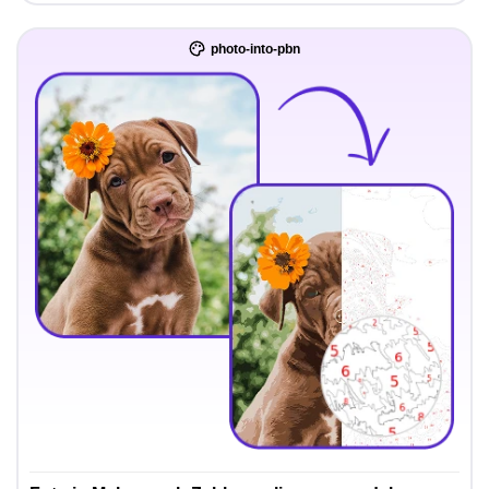
photo-into-pbn