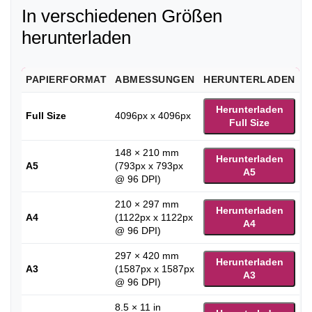
In verschiedenen Größen
herunterladen
PAPIERFORMAT
ABMESSUNGEN
HERUNTERLADEN
Herunterladen
Full Size
4096px x 4096px
Full Size
148 × 210 mm
Herunterladen
A5
(793px x 793px
A5
@ 96 DPI)
210 × 297 mm
Herunterladen
A4
(1122px x 1122px
A4
@ 96 DPI)
297 × 420 mm
Herunterladen
A3
(1587px x 1587px
A3
@ 96 DPI)
8.5 × 11 in