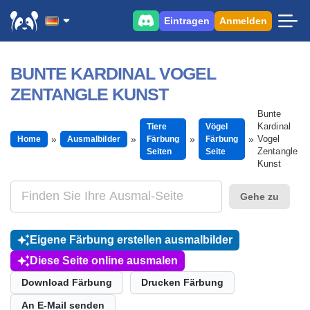
Eintragen
Anmelden
BUNTE KARDINAL VOGEL
ZENTANGLE KUNST
Bunte
Kardinal
Tiere
Vögel
Vogel
Home
Ausmalbilder
Färbung
Färbung
Zentangle
Seiten
Seite
Kunst
Gehe zu
Eigene Färbung erstellen ausmalbilder
Diese Seite online ausmalen
Download Färbung
Drucken Färbung
An E-Mail senden