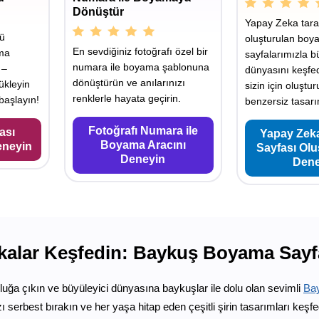
Dönüştür
Yapay Zeka tara
yü
oluşturulan boy
En sevdiğiniz fotoğrafı özel bir
ama
sayfalarımızla b
numara ile boyama şablonuna
 –
dünyasını keşfe
dönüştürün ve anılarınızı
ükleyin
sizin için oluştu
renklerle hayata geçirin.
aşlayın!
benzersiz tasarı
Fotoğrafı Numara ile
ası
Yapay Zek
Boyama Aracını
eneyin
Sayfası Ol
Deneyin
Dene
ikalar Keşfedin: Baykuş Boyama Sayf
uluğa çıkın ve büyüleyici dünyasına baykuşlar ile dolu olan sevimli
Ba
ızı serbest bırakın ve her yaşa hitap eden çeşitli şirin tasarımları keşfe