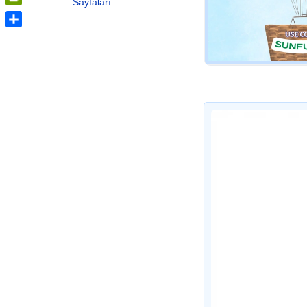
Sayfaları
PrintFriendly
Share