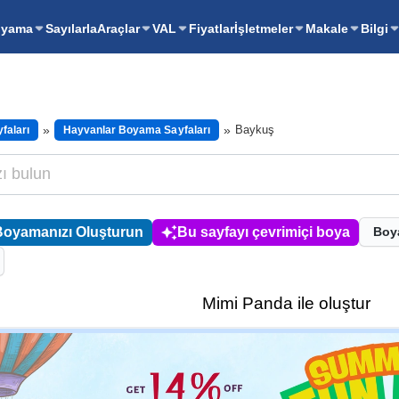
oyama
Sayılarla
Araçlar
VAL
Fiyatlar
İşletmeler
Makale
Bilgi
Baykuş
faları
Hayvanlar Boyama Sayfaları
Boyamanızı Oluşturun
Bu sayfayı çevrimiçi boya
Boy
Mimi Panda ile oluştur