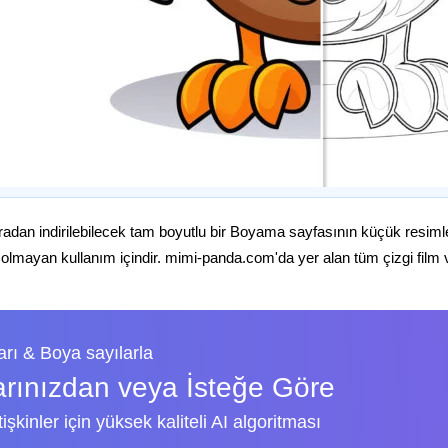
radan indirilebilecek tam boyutlu bir Boyama sayfasının küçük resiml
 olmayan kullanım içindir. mimi-panda.com'da yer alan tüm çizgi film ve 
rı & Boya sayılarla
arınızdan veya İsteğe Göre
şkinler için yüksek kaliteli AI algoritması