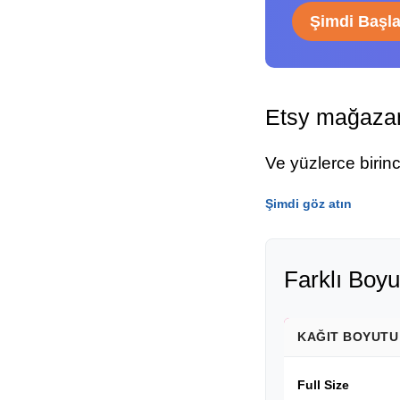
Şimdi Başl
Etsy mağazam
Ve yüzlerce birin
Şimdi göz atın
Farklı Boyu
KAĞIT BOYUTU
Full Size