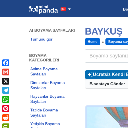
B
BAYKUŞ
AI BOYAMA SAYFALARI
Tümünü gör
Home
Boyama say
BOYAMA
KATEGORILERI
Anime Boyama
Facebook
Sayfaları
Ücretsiz Kendi 
Gmail
Dinozorlar Boyama
E-postaya Gönder
Sayfaları
X
Hayvanlar Boyama
Telegram
Sayfaları
WhatsApp
Tatilde Boyama
Sayfaları
Pinterest
Yetişkin Boyama
Reddit