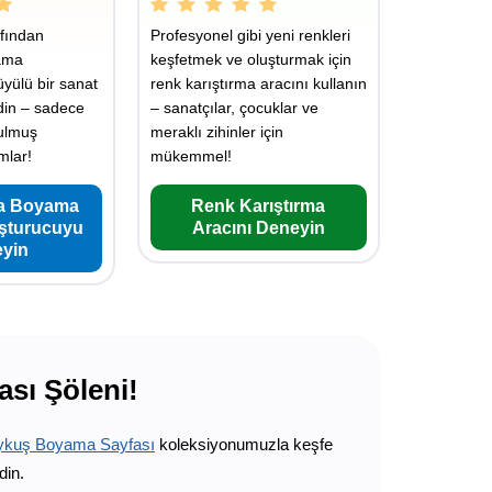
fından
Profesyonel gibi yeni renkleri
ama
keşfetmek ve oluşturmak için
üyülü bir sanat
renk karıştırma aracını kullanın
din – sadece
– sanatçılar, çocuklar ve
rulmuş
meraklı zihinler için
mlar!
mükemmel!
a Boyama
Renk Karıştırma
uşturucuyu
Aracını Deneyin
yin
ası Şöleni!
ykuş Boyama Sayfası
koleksiyonumuzla keşfe
din.