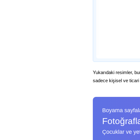
Yukarıdaki resimler, bu
sadece kişisel ve ticari
Boyama sayfala
Fotoğrafl
Çocuklar ve yeti