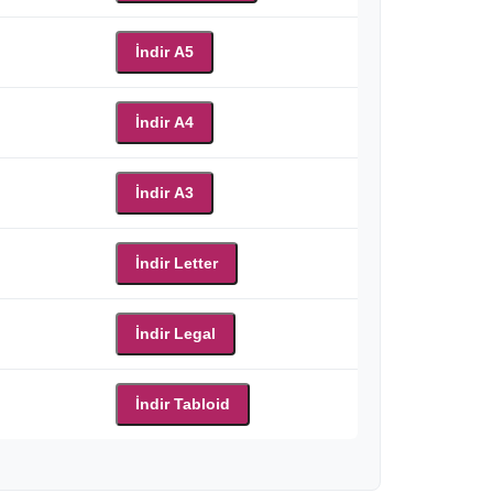
İndir A5
İndir A4
İndir A3
İndir Letter
İndir Legal
İndir Tabloid