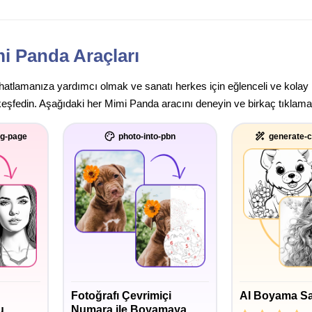
i Panda Araçları
rahatlamanıza yardımcı olmak ve sanatı herkes için eğlenceli ve kolay
keşfedin. Aşağıdaki her Mimi Panda aracını deneyin ve birkaç tıklamay
ng-page
photo-into-pbn
generate-c
Fotoğrafı Çevrimiçi
AI Boyama Sa
u
Numara ile Boyamaya