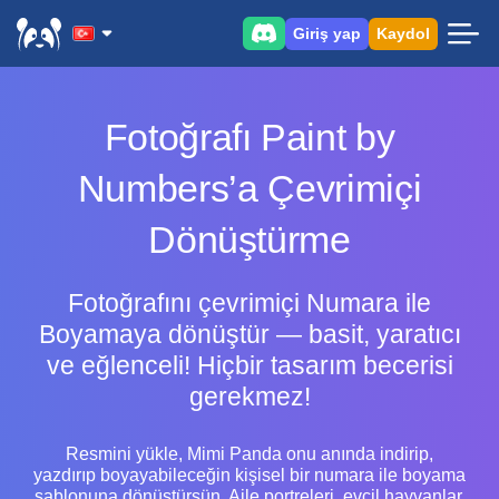
Giriş yap
Kaydol
Fotoğrafı Paint by
Numbers’a Çevrimiçi
Dönüştürme
Fotoğrafını çevrimiçi Numara ile
Boyamaya dönüştür — basit, yaratıcı
ve eğlenceli! Hiçbir tasarım becerisi
gerekmez!
Resmini yükle, Mimi Panda onu anında indirip,
yazdırıp boyayabileceğin kişisel bir numara ile boyama
şablonuna dönüştürsün. Aile portreleri, evcil hayvanlar,