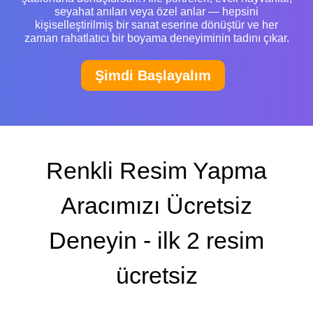
seyahat anıları veya özel anlar — hepsini
kişiselleştirilmiş bir sanat eserine dönüştür ve her
zaman rahatlatıcı bir boyama deneyiminin tadını çıkar.
Şimdi Başlayalım
Renkli Resim Yapma
Aracımızı Ücretsiz
Deneyin - ilk 2 resim
ücretsiz