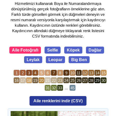
Hizmetimizi kullanarak Boya ile Numaralandırmaya
dönüştürülmüş gerçek fotoğrafların örneklerine göz atın.
Farklı türde görselleri görmek için düğmeleri deneyin ve
resmi numaralı versiyonla karşılaştırmak için kaydırıcıyı
kullanın. Kaydırıcının üstünde renkleri görebilirsiniz.
Kaydırıcının altındaki düğmeye tıklayarak renk listesini
CSV formatında indirebilirsiniz.
Aile Fotoğrafı
Selfie
Köpek
Dağlar
Leylak
Leopar
Big Ben
1
2
3
4
5
6
7
8
9
10
11
12
13
14
15
16
17
18
19
20
21
22
23
24
25
26
27
28
29
30
31
32
33
...
45
Aile renklerini indir (CSV)