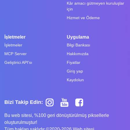
Kâr amacı gütmeyen kuruluşlar
için
Hizmet ve Ödeme
İşletmeler
Uygulama
İşletmeler
Bilgi Bankası
MCP Server
Hakkımızda
Geliştirici API'sı
Fiyatlar
Giriş yap
Kaydolun
Bizi Takip Edin:
Bu web sitesi, %100 geri dönüştürülmüş piksellerle
oluşturulmuştur!
Tüm hakları saklıdır ©2020-2026 Web sitesi