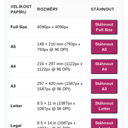
VELIKOST
ROZMĚRY
STÁHNOUT
PAPÍRU
Stáhnout
Full Size
4096px x 4096px
Full Size
148 × 210 mm (793px x
Stáhnout
A5
793px @ 96 DPI)
A5
210 × 297 mm (1122px x
Stáhnout
A4
1122px @ 96 DPI)
A4
297 × 420 mm (1587px x
Stáhnout
A3
1587px @ 96 DPI)
A3
8.5 × 11 in (1087px x
Stáhnout
Letter
1087px @ 96 DPI)
Letter
8.5 × 14 in (1087px x
Stáhnout
Legal