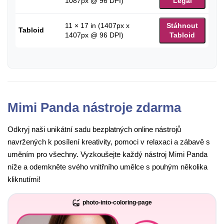
1087px @ 96 DPI)
Legal
11 × 17 in (1407px x
Stáhnout
Tabloid
1407px @ 96 DPI)
Tabloid
Mimi Panda nástroje zdarma
Odkryj naši unikátní sadu bezplatných online nástrojů
navržených k posílení kreativity, pomoci v relaxaci a zábavě s
uměním pro všechny. Vyzkoušejte každý nástroj Mimi Panda
níže a odemkněte svého vnitřního umělce s pouhým několika
kliknutími!
photo-into-coloring-page