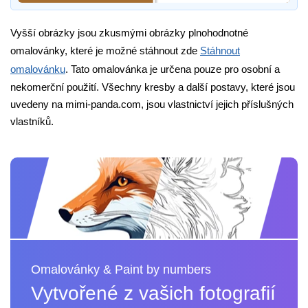
Vyšší obrázky jsou zkusmými obrázky plnohodnotné
omalovánky, které je možné stáhnout zde
Stáhnout
omalovánku
. Tato omalovánka je určena pouze pro osobní a
nekomerční použití. Všechny kresby a další postavy, které jsou
uvedeny na mimi-panda.com, jsou vlastnictví jejich příslušných
vlastníků.
Omalovánky & Paint by numbers
Vytvořené z vašich fotografií