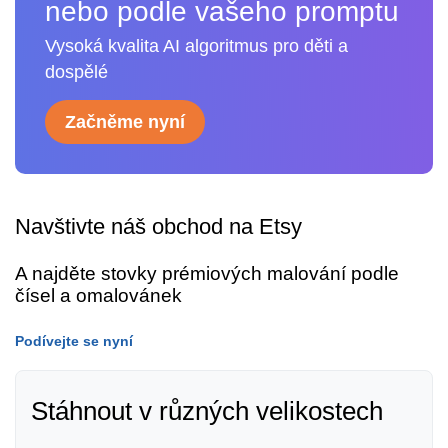
nebo podle vašeho promptu
Vysoká kvalita AI algoritmus pro děti a
dospělé
Začněme nyní
Navštivte náš obchod na Etsy
A najděte stovky prémiových malování podle
čísel a omalovánek
Podívejte se nyní
Stáhnout v různých velikostech