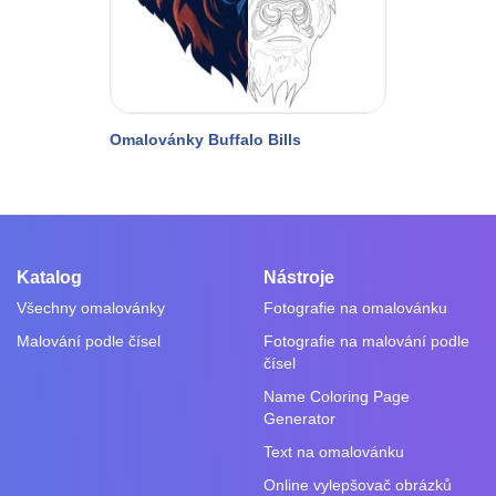
Omalovánky Buffalo Bills
Katalog
Nástroje
Všechny omalovánky
Fotografie na omalovánku
Malování podle čísel
Fotografie na malování podle
čísel
Name Coloring Page
Generator
Text na omalovánku
Online vylepšovač obrázků