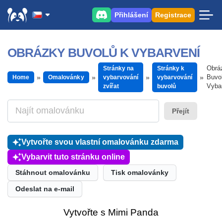
Přihlášení
Registrace
OBRÁZKY BUVOLŮ K VYBARVENÍ
Obrá
Stránky na
Stránky k
Buvo
Home
Omalovánky
vybarvování
vybarvování
Vyba
zvířat
buvolů
Přejít
Vytvořte svou vlastní omalovánku zdarma
Vybarvit tuto stránku online
Stáhnout omalovánku
Tisk omalovánky
Odeslat na e-mail
Vytvořte s Mimi Panda