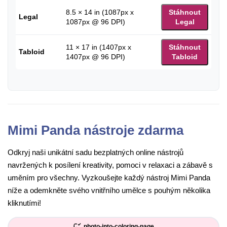
8.5 × 14 in (1087px x
Stáhnout
Legal
1087px @ 96 DPI)
Legal
11 × 17 in (1407px x
Stáhnout
Tabloid
1407px @ 96 DPI)
Tabloid
Mimi Panda nástroje zdarma
Odkryj naši unikátní sadu bezplatných online nástrojů
navržených k posílení kreativity, pomoci v relaxaci a zábavě s
uměním pro všechny. Vyzkoušejte každý nástroj Mimi Panda
níže a odemkněte svého vnitřního umělce s pouhým několika
kliknutími!
photo-into-coloring-page