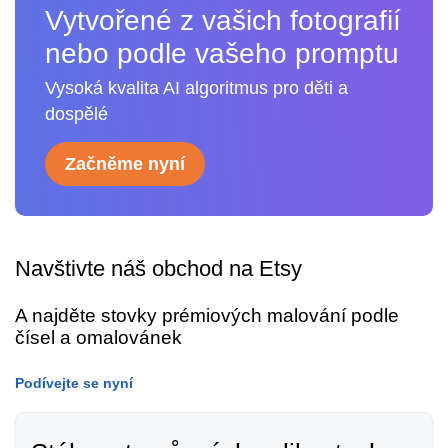
Vytvořené z vašich fotografií
nebo podle vašeho promptu
Vysoká kvalita AI algoritmus pro děti a
dospělé
Začněme nyní
Navštivte náš obchod na Etsy
A najděte stovky prémiových malování podle
čísel a omalovánek
Podívejte se nyní