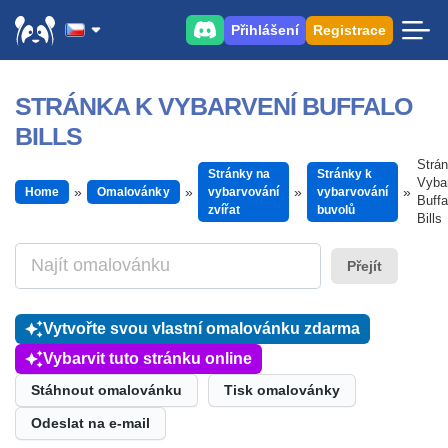
Přihlášení
Registrace
STRÁNKA K VYBARVENÍ BUFFALO
BILLS
Strá
Stránky na
Stránky k
Vyba
Home
Omalovánky
vybarvování
vybarvování
Buffa
zvířat
buvolů
Bills
Přejít
Vytvořte svou vlastní omalovánku zdarma
Vybarvit tuto stránku online
Stáhnout omalovánku
Tisk omalovánky
Odeslat na e-mail