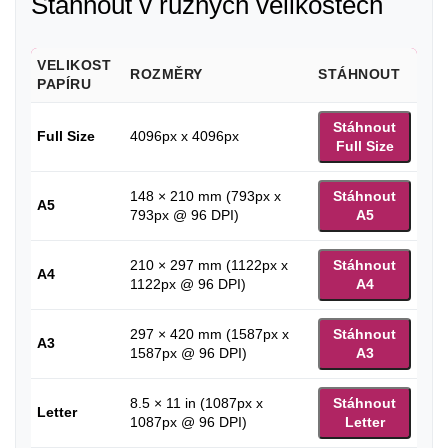
Stáhnout v různých velikostech
VELIKOST
ROZMĚRY
STÁHNOUT
PAPÍRU
Stáhnout
Full Size
4096px x 4096px
Full Size
148 × 210 mm (793px x
Stáhnout
A5
793px @ 96 DPI)
A5
210 × 297 mm (1122px x
Stáhnout
A4
1122px @ 96 DPI)
A4
297 × 420 mm (1587px x
Stáhnout
A3
1587px @ 96 DPI)
A3
8.5 × 11 in (1087px x
Stáhnout
Letter
1087px @ 96 DPI)
Letter