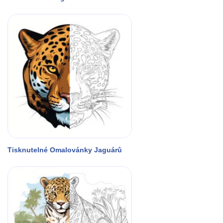
Tisknutelné Omalovánky Jaguárů