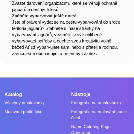
Zvažte darování organizacím, které se věnují ochraně
jaguárů a deštných lesů.
Začněte vybarvovat ještě dnes!
Jste připraveni vydat se na cestu vybarvování do srdce
teritoria jaguárů? Stáhněte si naše stránky na
vybarvování jaguárů, vezměte si své oblíbené
vybarvovací potřeby a nechte svou kreativitu volně
běžet! Ať už vybarvujete sami nebo s přáteli a rodinou,
zaručujeme obohacující a příjemný zážitek.
Katalog
Nástroje
Všechny omalovánky
Fotografie na omalovánku
Malování podle čísel
Fotografie na malování podle
čísel
Name Coloring Page
Generator