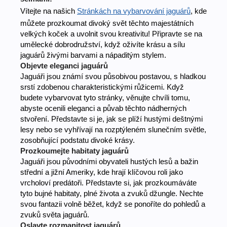
Vítejte na našich
Stránkách na vybarvování jaguárů
, kde
můžete prozkoumat divoký svět těchto majestátních
velkých koček a uvolnit svou kreativitu! Připravte se na
umělecké dobrodružství, když oživíte krásu a sílu
jaguárů živými barvami a nápaditým stylem.
Objevte eleganci jaguárů
Jaguáři jsou známí svou působivou postavou, s hladkou
srstí zdobenou charakteristickými růžicemi. Když
budete vybarvovat tyto stránky, věnujte chvíli tomu,
abyste ocenili eleganci a půvab těchto nádherných
stvoření. Představte si je, jak se plíží hustými deštnými
lesy nebo se vyhřívají na rozptýleném slunečním světle,
zosobňující podstatu divoké krásy.
Prozkoumejte habitaty jaguárů
Jaguáři jsou původními obyvateli hustých lesů a bažin
střední a jižní Ameriky, kde hrají klíčovou roli jako
vrcholoví predátoři. Představte si, jak prozkoumáváte
tyto bujné habitaty, plné života a zvuků džungle. Nechte
svou fantazii volně běžet, když se ponoříte do pohledů a
zvuků světa jaguárů.
Oslavte rozmanitost jaguárů