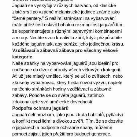
Jaguáři se vyskytují v různých barvách, od klasické
zlaté srsti po vzácné melanistické jedince známé jako
“černé pantery.” S našimi stránkami na vybarvování
máte příležitost oslavit bohatou rozmanitost jaguárů tím,
že experimentujete s různými barevnými kombinacemi
a vzory. Nechte svou kreativitu zářit, když přizpůsobíte
každého jaguára tak, aby odrážel jeho jedinečnou krásu.
Vzdělávací a zábavná zábava pro všechny věkové
kategorie
Naše stránky na vybarvování jaguárů jsou ideální pro
nadšence do divoké přírody všech věkových kategorií.
Ať už jste mladý umělec, který se učí o zvířatech, nebo
zkušený vybarvovač, který hledá novou výzvu, najdete
na těchto stránkách hodiny vzdělávací a zábavné
zábavy. Ponořte se do světa jaguárů, zatímco
zdokonalujete své umělecké dovednosti.
Podpořte ochranu jaguárů
Jaguáři čelí hrozbám, jako jsou ztráta habitatů, pytláctví
a konflikt mezi lidmi a divokou zvěří. Tím, že se dozvíte
o jaguárech a podpoříte ochranné snahy, můžeme
pomoci zajistit jejich přežití pro budoucí generace.