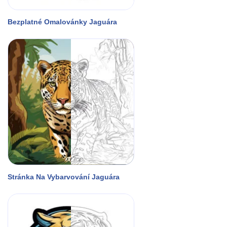
Bezplatné Omalovánky Jaguára
Stránka Na Vybarvování Jaguára