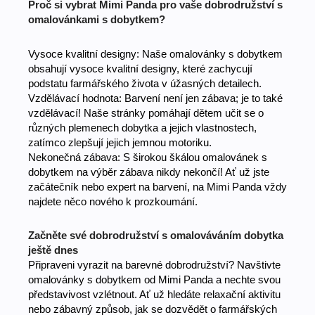
Proč si vybrat Mimi Panda pro vaše dobrodružství s
omalovánkami s dobytkem?
Vysoce kvalitní designy: Naše omalovánky s dobytkem
obsahují vysoce kvalitní designy, které zachycují
podstatu farmářského života v úžasných detailech.
Vzdělávací hodnota: Barvení není jen zábava; je to také
vzdělávací! Naše stránky pomáhají dětem učit se o
různých plemenech dobytka a jejich vlastnostech,
zatímco zlepšují jejich jemnou motoriku.
Nekonečná zábava: S širokou škálou omalovánek s
dobytkem na výběr zábava nikdy nekončí! Ať už jste
začátečník nebo expert na barvení, na Mimi Panda vždy
najdete něco nového k prozkoumání.
Začněte své dobrodružství s omalováváním dobytka
ještě dnes
Připraveni vyrazit na barevné dobrodružství? Navštivte
omalovánky s dobytkem od Mimi Panda a nechte svou
představivost vzlétnout. Ať už hledáte relaxační aktivitu
nebo zábavný způsob, jak se dozvědět o farmářských