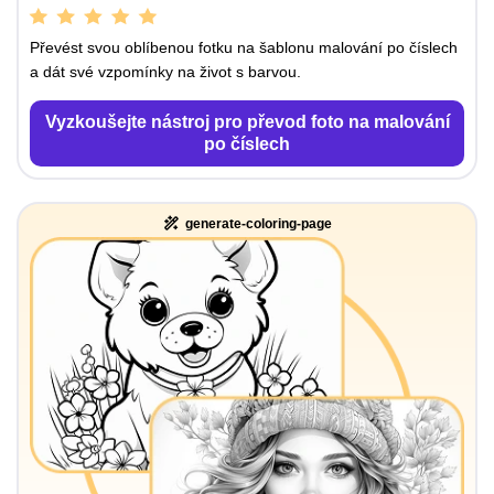
Převést svou oblíbenou fotku na šablonu malování po číslech
a dát své vzpomínky na život s barvou.
Vyzkoušejte nástroj pro převod foto na malování
po číslech
generate-coloring-page