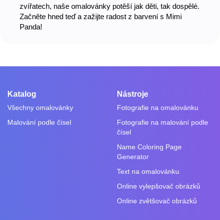
zvířatech, naše omalovánky potěší jak děti, tak dospělé.
Začněte hned teď a zažijte radost z barvení s Mimi
Panda!
Katalog
Nástroje
Všechny omalovánky
Fotografie na omalovánku
Malování podle čísel
Fotografie na malování podle
čísel
Name Coloring Page
Generator
Text na omalovánku
Online vylepšovač obrázků
Online zvětšovač obrázků