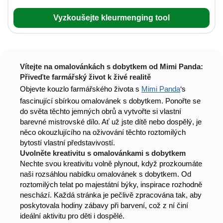
Vyzkoušejte kleurmenging tool
Vítejte na omalovánkách s dobytkem od Mimi Panda:
Přiveďte farmářský život k živé realitě
Objevte kouzlo farmářského života s
Mimi Panda
‘s
fascinující sbírkou omalovánek s dobytkem. Ponořte se
do světa těchto jemných obrů a vytvořte si vlastní
barevné mistrovské dílo. Ať už jste dítě nebo dospělý, je
něco okouzlujícího na oživování těchto roztomilých
bytostí vlastní představivostí.
Uvolněte kreativitu s omalovánkami s dobytkem
Nechte svou kreativitu volně plynout, když prozkoumáte
naši rozsáhlou nabídku omalovánek s dobytkem. Od
roztomilých telat po majestátní býky, inspirace rozhodně
neschází. Každá stránka je pečlivě zpracována tak, aby
poskytovala hodiny zábavy při barvení, což z ní činí
ideální aktivitu pro děti i dospělé.