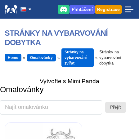
Přihlášení
Registrace
STRÁNKY NA VYBARVOVÁNÍ
DOBYTKA
Stránky na
Stránky na
vybarvování
Home
Omalovánky
vybarvování
dobytka
zvířat
Vytvořte s Mimi Panda
Omalovánky
Přejít