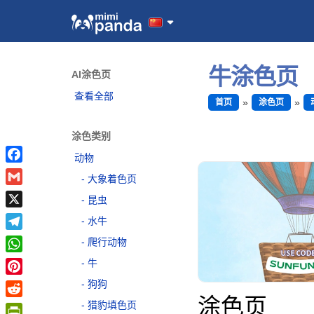
牛涂色页
AI涂色页
查看全部
首页
涂色页
涂色类别
动物
Facebook
大象着色页
Gmail
昆虫
X
水牛
Telegram
爬行动物
WhatsApp
牛
Pinterest
狗狗
涂色页
猎豹填色页
Reddit