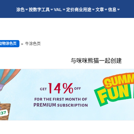
涂色
按数字
工具
VAL
定价
商业用途
文章
信息
牛涂色页
动物涂色页
与咪咪熊猫一起创建