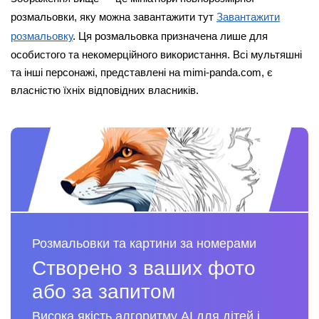
розмальовки, яку можна завантажити тут
Завантажити
розмальовку
. Ця розмальовка призначена лише для
особистого та некомерційного використання. Всі мультяшні
та інші персонажі, представлені на mimi-panda.com, є
власністю їхніх відповідних власників.
Розмальовки та картини за номерами
Створено з ваших фото
або за запитом
Висока якість алгоритму AI для дітей і