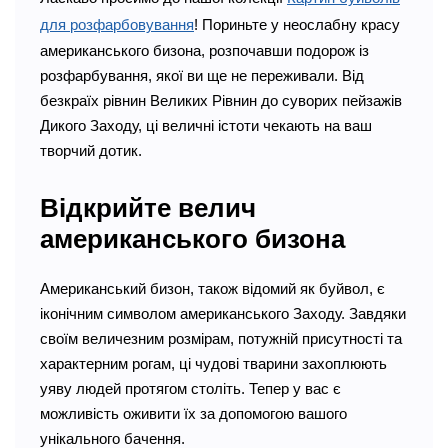
для розфарбовування
! Пориньте у неослабну красу
американського бизона, розпочавши подорож із
розфарбування, якої ви ще не переживали. Від
безкраїх рівнин Великих Рівнин до суворих пейзажів
Дикого Заходу, ці величні істоти чекають на ваш
творчий дотик.
Відкрийте велич
американського бизона
Американський бизон, також відомий як буйвол, є
іконічним символом американського Заходу. Завдяки
своїм величезним розмірам, потужній присутності та
характерним рогам, ці чудові тварини захоплюють
уяву людей протягом століть. Тепер у вас є
можливість оживити їх за допомогою вашого
унікального бачення.