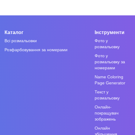
Каталог
Інструменти
Всі розмальовки
Фото у
розмальовку
Розфарбовування за номерами
Фото у
розмальовку за
номерами
Name Coloring
Page Generator
Текст у
розмальовку
Онлайн-
покращувач
зображень
Онлайн
збільшення