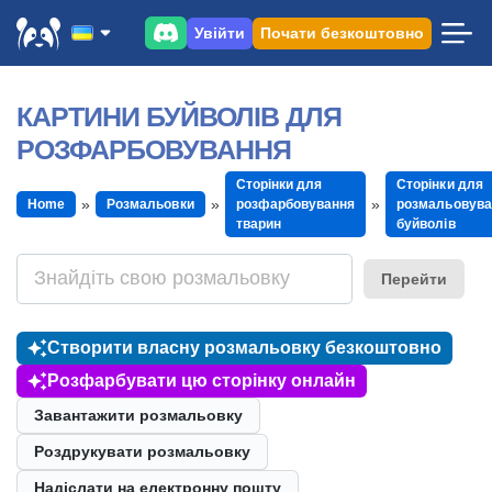
Увійти
Почати безкоштовно
КАРТИНИ БУЙВОЛІВ ДЛЯ
РОЗФАРБОВУВАННЯ
Сторінки для
Сторінки для
Home
Розмальовки
розфарбовування
розмальовува
тварин
буйволів
Перейти
Створити власну розмальовку безкоштовно
Розфарбувати цю сторінку онлайн
Завантажити розмальовку
Роздрукувати розмальовку
Надіслати на електронну пошту