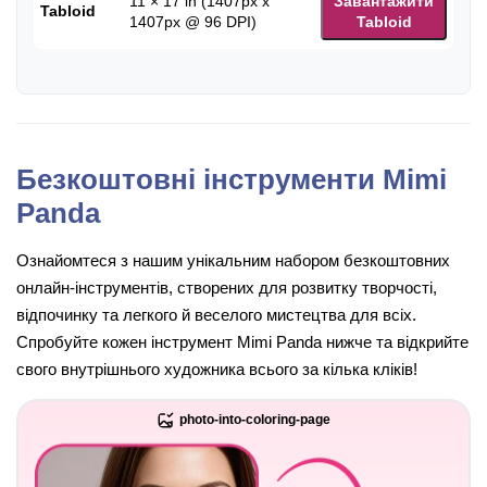
11 × 17 in (1407px x
Завантажити
Tabloid
1407px @ 96 DPI)
Tabloid
Безкоштовні інструменти Mimi
Panda
Ознайомтеся з нашим унікальним набором безкоштовних
онлайн-інструментів, створених для розвитку творчості,
відпочинку та легкого й веселого мистецтва для всіх.
Спробуйте кожен інструмент Mimi Panda нижче та відкрийте
свого внутрішнього художника всього за кілька кліків!
photo-into-coloring-page