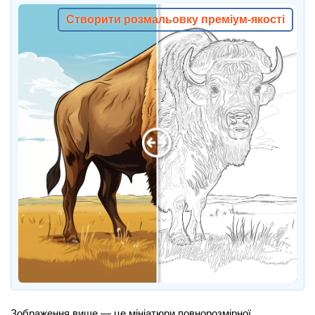
Створити розмальовку преміум-якості
Зображення вище — це мініатюри повнорозмірної