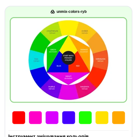
unmix-colors-ryb
Інструмент змішування кольорів