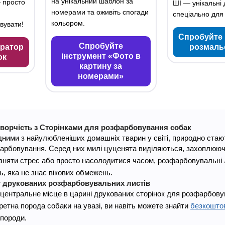
на унікальний шаблон за
 просто
ШІ — унікальні
номерами та оживіть спогади
спеціально для 
кольором.
вувати!
Спробуйте 
Спробуйте
ератор
розмаль
інструмент «Фото в
ок
картину за
номерами»
творчість з Сторінками для розфарбовування собак
дними з найулюбленіших домашніх тварин у світі, природно ста
фарбовування. Серед них милі цуценята виділяються, захоплюючи
 зняти стрес або просто насолодитися часом, розфарбовувальні
ь, яка не знає вікових обмежень.
т друкованих розфарбовувальних листів
ентральне місце в царині друкованих сторінок для розфарбовува
ретна порода собаки на увазі, ви навіть можете знайти
безкоштов
 породи.