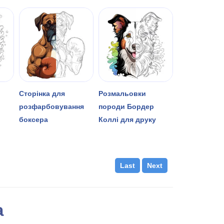
Сторінка для
Розмальовки
розфарбовування
породи Бордер
боксера
Коллі для друку
Last
Next
a