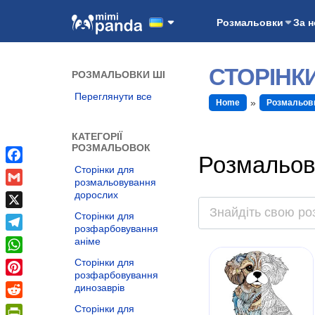
Розмальовки
За 
СТОРІНК
РОЗМАЛЬОВКИ ШІ
Переглянути все
Home
Розмальов
КАТЕГОРІЇ
РОЗМАЛЬОВОК
Розмальов
Сторінки для
Facebook
розмальовування
Gmail
дорослих
Сторінки для
X
розфарбовування
Telegram
аніме
WhatsApp
Сторінки для
розфарбовування
Pinterest
динозаврів
Reddit
Сторінки для