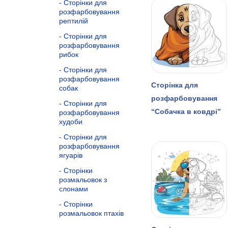
Сторінки для
розфарбовування
рептилій
Сторінки для
розфарбовування
рибок
Сторінки для
розфарбовування
Сторінка для
собак
розфарбовування
Сторінки для
“Собачка в ковдрі”
розфарбовування
худоби
Сторінки для
розфарбовування
ягуарів
Сторінки
розмальовок з
слонами
Сторінки
розмальовок птахів