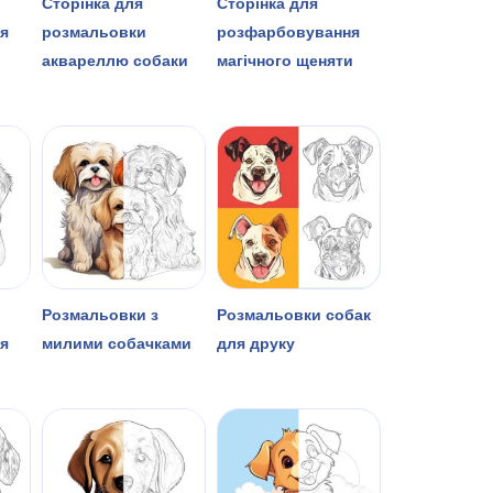
Сторінка для
Сторінка для
я
розмальовки
розфарбовування
аквареллю собаки
магічного щеняти
Розмальовки з
Розмальовки собак
я
милими собачками
для друку