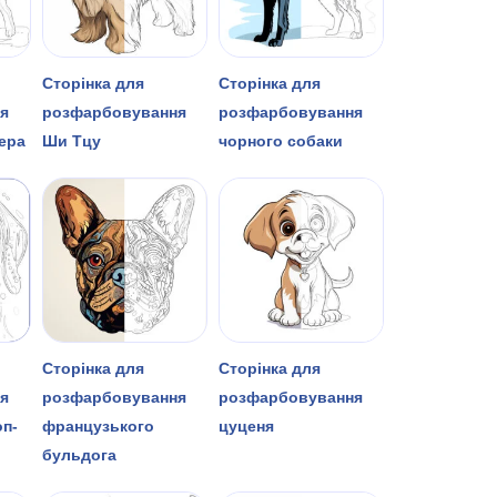
Сторінка для
Сторінка для
я
розфарбовування
розфарбовування
ера
Ши Тцу
чорного собаки
Сторінка для
Сторінка для
я
розфарбовування
розфарбовування
оп-
французького
цуценя
бульдога