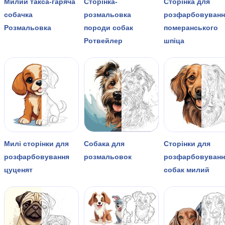
Милий такса-гаряча
Сторінка-
Сторінка для
собачка
розмальовка
розфарбовуванн
Розмальовка
породи собак
померанського
Ротвейлер
шпіца
Милі сторінки для
Собака для
Сторінки для
розфарбовування
розмальовок
розфарбовуванн
цуценят
собак милий