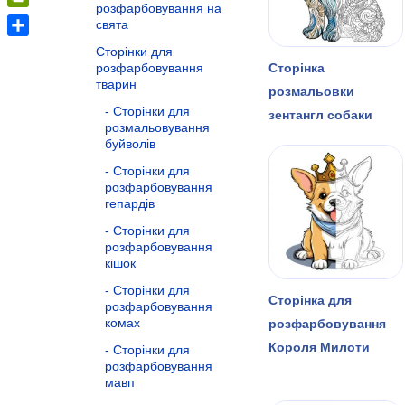
розфарбовування на
PrintFriendly
свята
Share
Сторінки для
розфарбовування
Сторінка
тварин
розмальовки
Сторінки для
зентангл собаки
розмальовування
буйволів
Сторінки для
розфарбовування
гепардів
Сторінки для
розфарбовування
кішок
Сторінки для
Сторінка для
розфарбовування
комах
розфарбовування
Короля Милоти
Сторінки для
розфарбовування
мавп