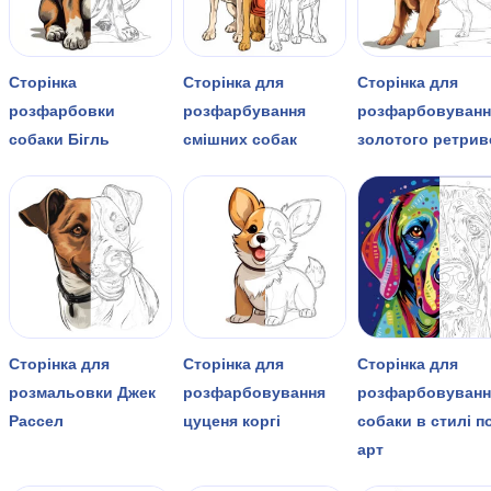
Сторінка
Сторінка для
Сторінка для
розфарбовки
розфарбування
розфарбовуванн
собаки Бігль
смішних собак
золотого ретрив
Сторінка для
Сторінка для
Сторінка для
розмальовки Джек
розфарбовування
розфарбовуванн
Рассел
цуценя коргі
собаки в стилі п
арт