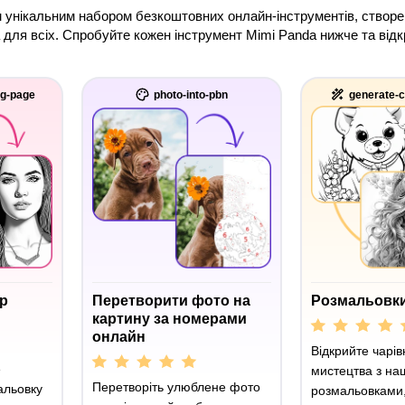
унікальним набором безкоштовних онлайн-інструментів, створени
 для всіх. Спробуйте кожен інструмент Mimi Panda нижче та відк
ng-page
photo-into-pbn
generate-c
р
Перетворити фото на
Розмальовки
картину за номерами
онлайн
Відкрийте чарів
е
мистецтва з н
Перетворіть улюблене фото
альовку
розмальовками