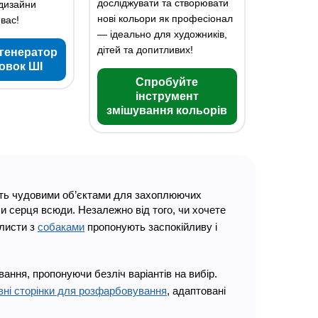
досліджувати та створювати
 дизайни
нові кольори як професіонал
вас!
— ідеально для художників,
дітей та допитливих!
генератор
овок ШІ
Спробуйте
інструмент
змішування кольорів
ють чудовими об’єктами для захоплюючих
 серця всюди. Незалежно від того, чи хочете
 листи з
собаками
пропонують заспокійливу і
ння, пропонуючи безліч варіантів на вибір.
ні сторінки для розфарбовування
, адаптовані