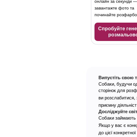
онлайн за секунди —
завантажте фото та
починайте розфарбо
Спробуйте ген
розмальов
Випустіть свою 
Собаки, будучи о
сторінок для роз
ви розслабитися,
приємну діяльніст
Досліджуйте сві
Собаки займають ц
Якщо у вас є конк
до цієї конкретної