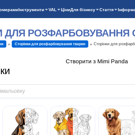
номерами
Інструменти
VAL
Ціни
Для бізнесу
Стаття
Інформа
И ДЛЯ РОЗФАРБОВУВАННЯ 
Сторінки для розфарб
ки
Сторінки для розфарбовування тварин
Створити з Mimi Panda
ки