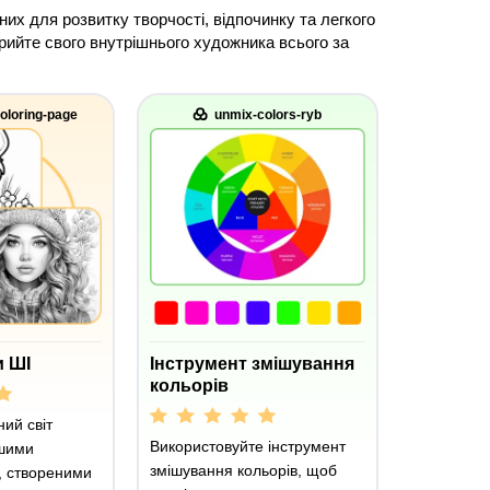
х для розвитку творчості, відпочинку та легкого
рийте свого внутрішнього художника всього за
oloring-page
unmix-colors-ryb
 ШІ
Інструмент змішування
кольорів
ний світ
Використовуйте інструмент
ашими
змішування кольорів, щоб
, створеними