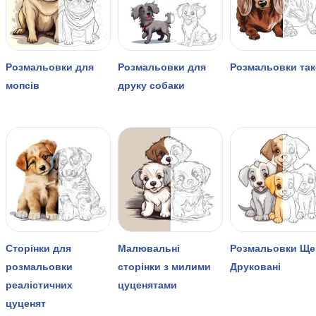
Розмальовки для
Розмальовки для
Розмальовки так
мопсів
друку собаки
Сторінки для
Малювальні
Розмальовки Ще
розмальовки
сторінки з милими
Друковані
реалістичних
цуценятами
цуценят