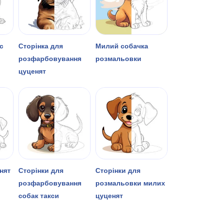
с
Сторінка для
Милий собачка
розфарбовування
розмальовки
цуценят
нят
Сторінки для
Сторінки для
розфарбовування
розмальовки милих
собак такси
цуценят