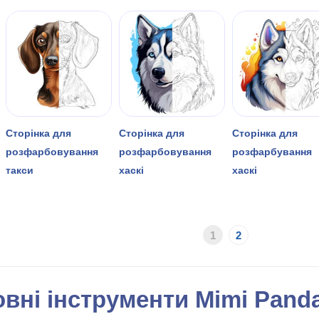
Сторінка для
Сторінка для
Сторінка для
розфарбовування
розфарбовування
розфарбування
такси
хаскі
хаскі
1
2
вні інструменти Mimi Pand