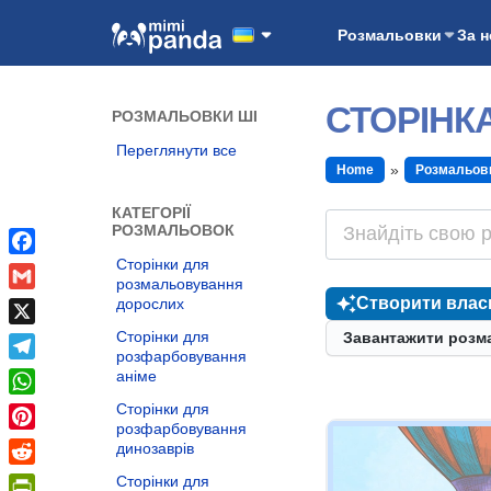
Розмальовки
За 
СТОРІНК
РОЗМАЛЬОВКИ ШІ
Переглянути все
Home
Розмальов
КАТЕГОРІЇ
РОЗМАЛЬОВОК
Сторінки для
Facebook
розмальовування
Gmail
Створити влас
дорослих
Сторінки для
X
Завантажити розм
розфарбовування
Telegram
аніме
WhatsApp
Сторінки для
розфарбовування
Pinterest
динозаврів
Reddit
Сторінки для