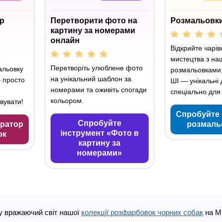
р
Перетворити фото на
Розмальовки
картину за номерами
онлайн
Відкрийте чарів
е
мистецтва з н
Перетворіть улюблене фото
альовку
розмальовками
на унікальний шаблон за
 просто
ШІ — унікальні
номерами та оживіть спогади
спеціально для 
кольором.
вувати!
Спробуйте 
Спробуйте
ератор
розмаль
інструмент «Фото в
ок
картину за
номерами»
у вражаючий світ нашої
колекції розфарбовок чорних собак
на Mi