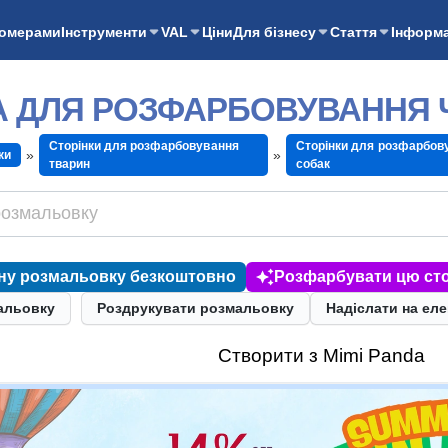
номерами
Інструменти
VAL
Ціни
Для бізнесу
Стаття
Інформа
А ДЛЯ РОЗФАРБОВУВАННЯ
Сторінки для розфарбовування
Сторінки для розфарбов
ки
тварин
собак
ну розмальовку безкоштовно
Розфарбувати цю сто
альовку
Роздрукувати розмальовку
Надіслати на ел
Створити з Mimi Panda