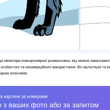
е мініатюри повнорозмірної розмальовки, яку можна завантажит
особистого та некомерційного використання. Всі мультяшні та ін
відних власників.
а картини за номерами
 з ваших фото або за запитом