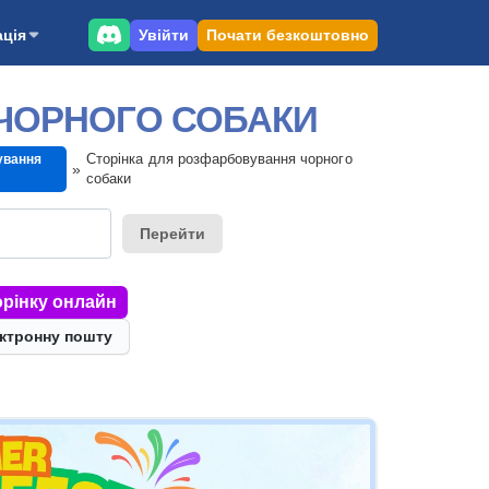
Увійти
Почати безкоштовно
ція
 ЧОРНОГО СОБАКИ
Сторінка для розфарбовування чорного
ування
собаки
Перейти
рінку онлайн
ектронну пошту