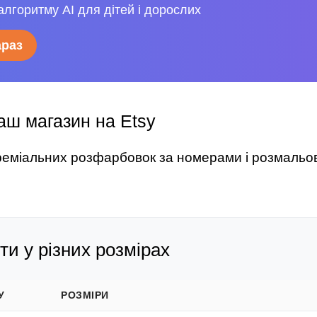
алгоритму AI для дітей і дорослих
араз
аш магазин на Etsy
преміальних розфарбовок за номерами і розмальо
и у різних розмірах
У
РОЗМІРИ