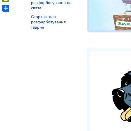
розфарбовування на
PrintFriendly
свята
Share
Сторінки для
розфарбовування
тварин