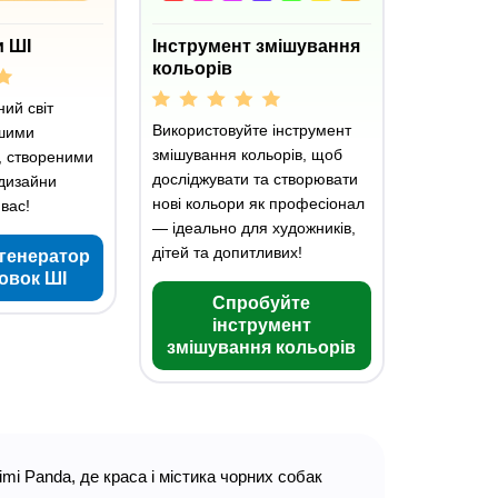
 ШІ
Інструмент змішування
кольорів
ний світ
Використовуйте інструмент
ашими
змішування кольорів, щоб
, створеними
досліджувати та створювати
 дизайни
нові кольори як професіонал
вас!
— ідеально для художників,
дітей та допитливих!
генератор
овок ШІ
Спробуйте
інструмент
змішування кольорів
mi Panda, де краса і містика чорних собак