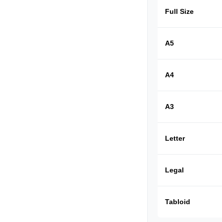
Full Size
A5
A4
A3
Letter
Legal
Tabloid