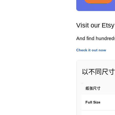
Visit our Ets
And find hundred
Check it out now
以不同尺寸
纸张尺寸
Full Size