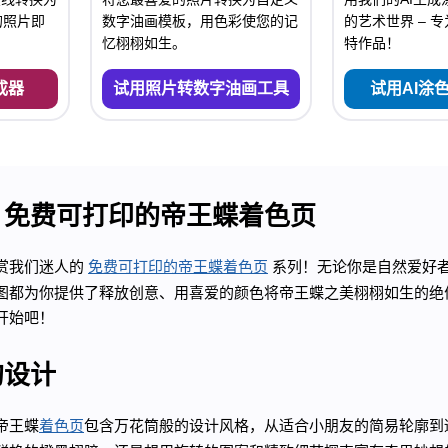
的照片即
数字油画模板，用色彩使您的记
的艺术世界 – 
忆栩栩如生。
特作品！
成器
试用照片转数字油画工具
试用AI涂
：免费可打印的帝王蝶着色页
赏我们迷人的
免费可打印的帝王蝶着色页
系列！无论你是自然爱好
图都为你提供了释放创意、用喜爱的颜色将帝王蝶之美栩栩如生的绝
开始吧！
的设计
帝王蝶
着色页
包含万花筒般的设计风格，从适合小朋友的简易轮廓到