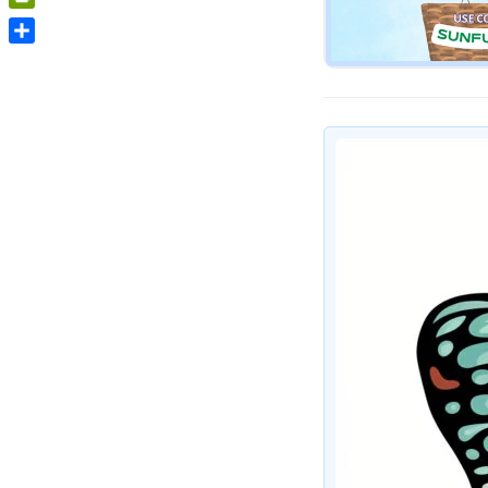
PrintFriendly
Share