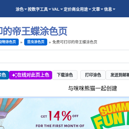
涂色
按数字
工具
VAL
定价
商业用途
文章
信息
印的帝王蝶涂色页
免费可打印的帝王蝶涂色页
动物涂色页
昆虫涂色页
涂色
在线对此页上色
下载涂色
打印涂色
发送到邮
与咪咪熊猫一起创建