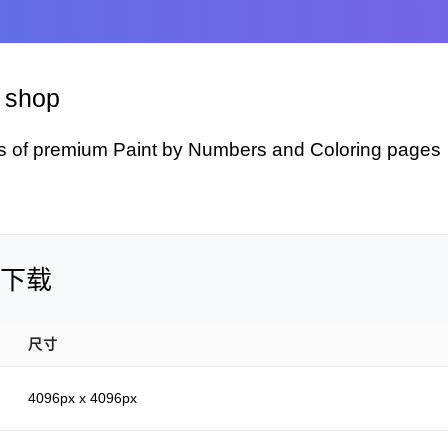
y shop
s of premium Paint by Numbers and Coloring pages
下载
尺寸
4096px x 4096px