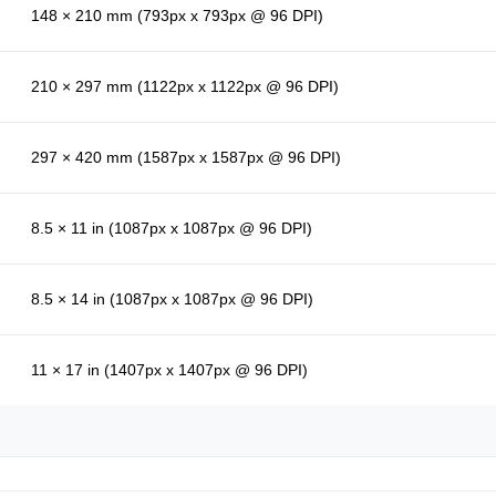
148 × 210 mm (793px x 793px @ 96 DPI)
210 × 297 mm (1122px x 1122px @ 96 DPI)
297 × 420 mm (1587px x 1587px @ 96 DPI)
8.5 × 11 in (1087px x 1087px @ 96 DPI)
8.5 × 14 in (1087px x 1087px @ 96 DPI)
11 × 17 in (1407px x 1407px @ 96 DPI)