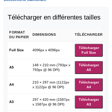
Télécharger en différentes tailles
FORMAT
DIMENSIONS
TÉLÉCHARGER
DU PAPIER
Télécharger
Full Size
4096px x 4096px
Full Size
148 × 210 mm (793px x
Télécharger
A5
793px @ 96 DPI)
A5
210 × 297 mm (1122px
Télécharger
A4
x 1122px @ 96 DPI)
A4
297 × 420 mm (1587px
Télécharger
A3
x 1587px @ 96 DPI)
A3