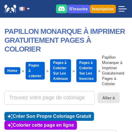
S'inscrire
Inscription
PAPILLON MONARQUE À IMPRIMER
GRATUITEMENT PAGES À
COLORIER
Papillon
Monarque à
Pages à
Pages à
Pages
Imprimer
Colorier
Colorier
Home
à
Gratuitement
Sur Les
Sur Les
colorier
Pages à
Animaux
Insectes
Colorier
Aller à
Créer Son Propre Coloriage Gratuit
Colorier cette page en ligne