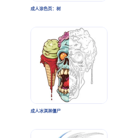
成人涂色页：树
成人冰淇淋僵尸