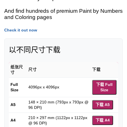
And find hundreds of premium Paint by Numbers
and Coloring pages
Check it out now
以不同尺寸下载
纸张尺
尺寸
下载
寸
Full
下载 Full
4096px x 4096px
Size
Size
148 × 210 mm (793px x 793px @
A5
下载 A5
96 DPI)
210 × 297 mm (1122px x 1122px
A4
下载 A4
@ 96 DPI)