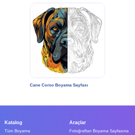
Cane Corso Boyama Sayfası
Katalog
Araçlar
Tüm Boyama
Fotoğraftan Boyama Sayfasına