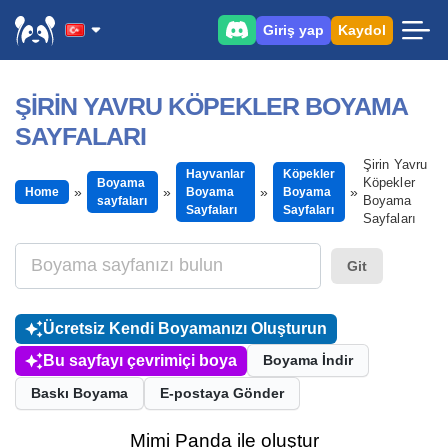
Giriş yap
Kaydol
ŞIRIN YAVRU KÖPEKLER BOYAMA
SAYFALARI
Şirin Yavru
Hayvanlar
Köpekler
Köpekler
Boyama
Home
Boyama
Boyama
Boyama
sayfaları
Sayfaları
Sayfaları
Sayfaları
Git
Ücretsiz Kendi Boyamanızı Oluşturun
Bu sayfayı çevrimiçi boya
Boyama İndir
Baskı Boyama
E-postaya Gönder
Mimi Panda ile oluştur