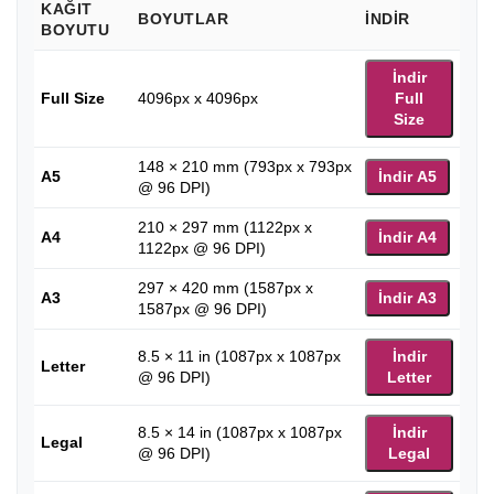
KAĞIT
BOYUTLAR
İNDIR
BOYUTU
İndir
Full Size
4096px x 4096px
Full
Size
148 × 210 mm (793px x 793px
A5
İndir A5
@ 96 DPI)
210 × 297 mm (1122px x
A4
İndir A4
1122px @ 96 DPI)
297 × 420 mm (1587px x
A3
İndir A3
1587px @ 96 DPI)
8.5 × 11 in (1087px x 1087px
İndir
Letter
@ 96 DPI)
Letter
8.5 × 14 in (1087px x 1087px
İndir
Legal
@ 96 DPI)
Legal