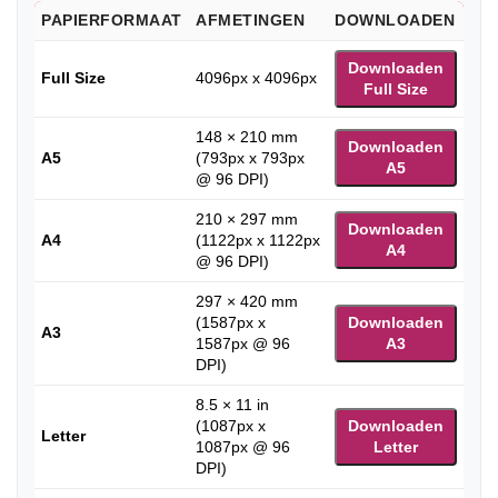
PAPIERFORMAAT
AFMETINGEN
DOWNLOADEN
Downloaden
Full Size
4096px x 4096px
Full Size
148 × 210 mm
Downloaden
A5
(793px x 793px
A5
@ 96 DPI)
210 × 297 mm
Downloaden
A4
(1122px x 1122px
A4
@ 96 DPI)
297 × 420 mm
(1587px x
Downloaden
A3
1587px @ 96
A3
DPI)
8.5 × 11 in
(1087px x
Downloaden
Letter
1087px @ 96
Letter
DPI)