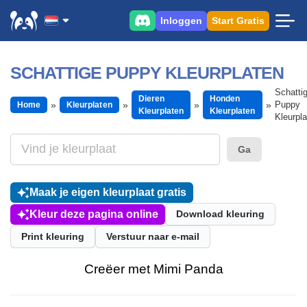
Inloggen
Start Gratis
SCHATTIGE PUPPY KLEURPLATEN
Schatti
Dieren
Honden
Puppy
Home
Kleurplaten
Kleurplaten
Kleurplaten
Kleurpl
Ga
Maak je eigen kleurplaat gratis
Kleur deze pagina online
Download kleuring
Print kleuring
Verstuur naar e-mail
Creëer met Mimi Panda