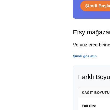
Şimdi Başl
Etsy mağazam
Ve yüzlerce birin
Şimdi göz atın
Farklı Boyu
KAĞIT BOYUTU
Full Size