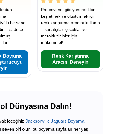
fından
Profesyonel gibi yeni renkleri
ama
keşfetmek ve oluşturmak için
üyülü bir sanat
renk karıştırma aracını kullanın
din – sadece
– sanatçılar, çocuklar ve
rulmuş
meraklı zihinler için
mlar!
mükemmel!
a Boyama
Renk Karıştırma
uşturucuyu
Aracını Deneyin
yin
bol Dünyasına Dalın!
oyabileceğiniz
Jacksonville Jaguars Boyama
even biri olun, bu boyama sayfaları her yaş