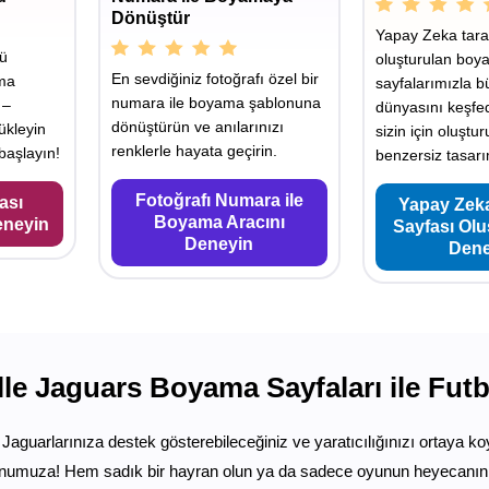
Dönüştür
Yapay Zeka tara
yü
oluşturulan boy
En sevdiğiniz fotoğrafı özel bir
ama
sayfalarımızla b
numara ile boyama şablonuna
 –
dünyasını keşfe
dönüştürün ve anılarınızı
ükleyin
sizin için oluştu
renklerle hayata geçirin.
aşlayın!
benzersiz tasarı
Fotoğrafı Numara ile
ası
Yapay Zek
Boyama Aracını
eneyin
Sayfası Ol
Deneyin
Dene
le Jaguars Boyama Sayfaları ile Fut
i Jaguarlarınıza destek gösterebileceğiniz ve yaratıcılığınızı ortaya k
numuza! Hem sadık bir hayran olun ya da sadece oyunun heyecanını s