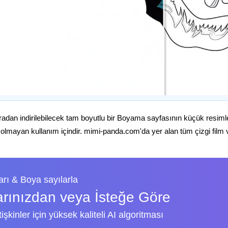
radan indirilebilecek tam boyutlu bir Boyama sayfasının küçük resiml
 olmayan kullanım içindir. mimi-panda.com'da yer alan tüm çizgi film ve 
rı & Boya sayılarla
arınızdan veya İsteğe Göre
şkinler için yüksek kaliteli AI algoritması