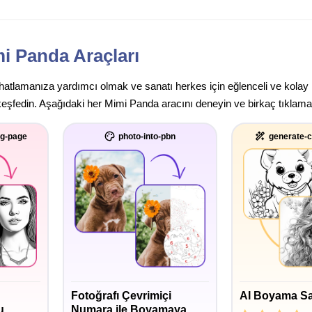
i Panda Araçları
rahatlamanıza yardımcı olmak ve sanatı herkes için eğlenceli ve kolay
keşfedin. Aşağıdaki her Mimi Panda aracını deneyin ve birkaç tıklamay
ng-page
photo-into-pbn
generate-c
Fotoğrafı Çevrimiçi
AI Boyama Sa
u
Numara ile Boyamaya