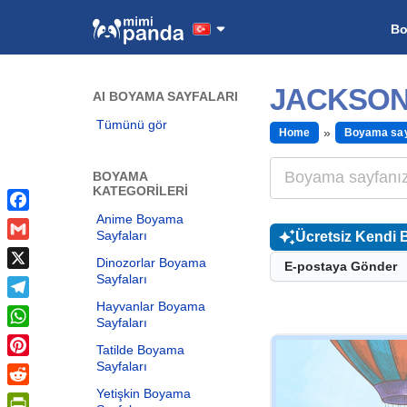
B
JACKSON
AI BOYAMA SAYFALARI
Tümünü gör
Home
Boyama say
BOYAMA
KATEGORILERI
Anime Boyama
Facebook
Sayfaları
Ücretsiz Kendi 
Gmail
Dinozorlar Boyama
E-postaya Gönder
Sayfaları
X
Hayvanlar Boyama
Telegram
Sayfaları
WhatsApp
Tatilde Boyama
Sayfaları
Pinterest
Yetişkin Boyama
Reddit