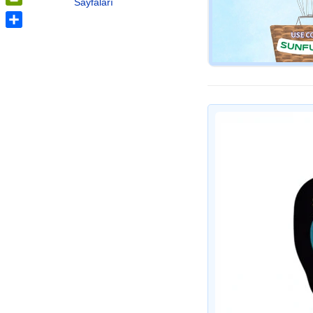
Sayfaları
PrintFriendly
Share