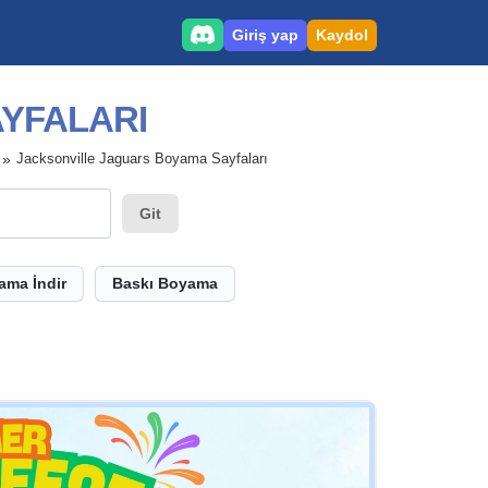
Giriş yap
Kaydol
YFALARI
Jacksonville Jaguars Boyama Sayfaları
Git
ama İndir
Baskı Boyama