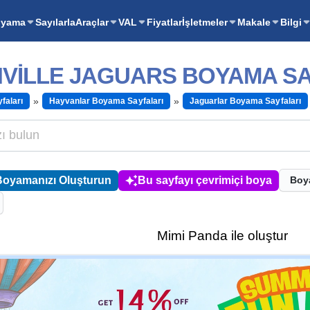
oyama
Sayılarla
Araçlar
VAL
Fiyatlar
İşletmeler
Makale
Bilgi
VILLE JAGUARS BOYAMA SA
faları
Hayvanlar Boyama Sayfaları
Jaguarlar Boyama Sayfaları
Boyamanızı Oluşturun
Bu sayfayı çevrimiçi boya
Boy
Mimi Panda ile oluştur