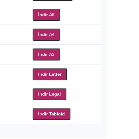
İndir A5
İndir A4
İndir A3
İndir Letter
İndir Legal
İndir Tabloid