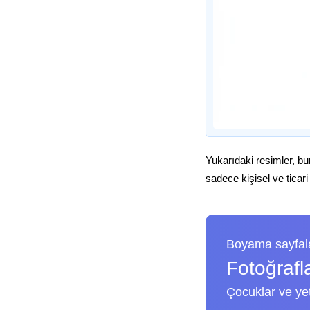
Yukarıdaki resimler, bu
sadece kişisel ve ticari
Boyama sayfala
Fotoğrafl
Çocuklar ve yeti